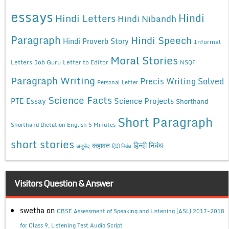
essays
Hindi
Hindi Letters
Hindi Nibandh
Paragraph
Hindi Speech
Hindi Proverb Story
Informal
Moral Stories
Letters
Job Guru
Letter to Editor
NSQF
Paragraph Writing
Precis Writing Solved
Personal Letter
Science Facts
Science Projects
PTE Essay
Shorthand
Short Paragraph
Shorthand Dictation English 5 Minutes
short stories
कहावत
हिन्दी निबंध
अनुछेद
हिंदी निबंध
Visitors Question & Answer
swetha
on
CBSE Assessment of Speaking and Listening (ASL) 2017-2018
for Class 9, Listening Test Audio Script