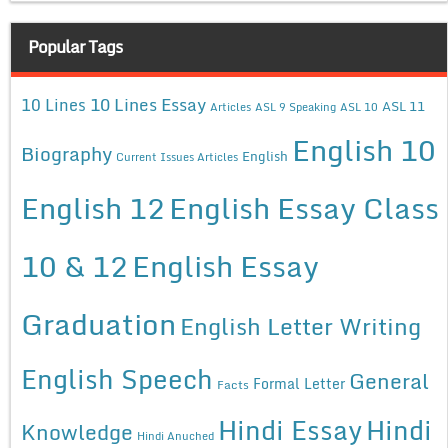
Popular Tags
10 Lines Essay
10 Lines
ASL 11
Articles
ASL 9 Speaking
ASL 10
English 10
Biography
English
Current Issues Articles
English 12
English Essay Class
10 & 12
English Essay
Graduation
English Letter Writing
English Speech
General
Formal Letter
Facts
Hindi Essay
Hindi
Knowledge
Hindi Anuched