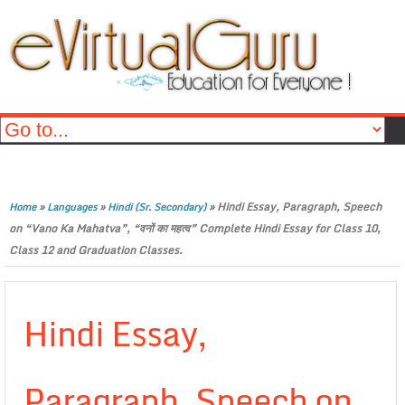
»
»
»
Hindi Essay, Paragraph, Speech
Home
Languages
Hindi (Sr. Secondary)
on “Vano Ka Mahatva”, “वनों का महत्व” Complete Hindi Essay for Class 10,
Class 12 and Graduation Classes.
Hindi Essay,
Paragraph, Speech on