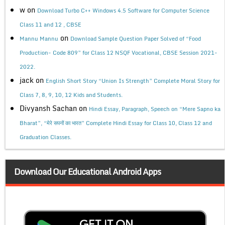
w
on
Download Turbo C++ Windows 4.5 Software for Computer Science
Class 11 and 12 , CBSE
on
Mannu Mannu
Download Sample Question Paper Solved of “Food
Production- Code 809” for Class 12 NSQF Vocational, CBSE Session 2021-
2022.
jack
on
English Short Story “Union Is Strength” Complete Moral Story for
Class 7, 8, 9, 10, 12 Kids and Students.
Divyansh Sachan
on
Hindi Essay, Paragraph, Speech on “Mere Sapno ka
Bharat”, “मेरे सपनों का भारत” Complete Hindi Essay for Class 10, Class 12 and
Graduation Classes.
Download Our Educational Android Apps