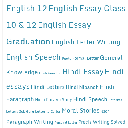
English 12
English Essay Class
10 & 12
English Essay
Graduation
English Letter Writing
English Speech
General
Formal Letter
Facts
Hindi Essay
Hindi
Knowledge
Hindi Anuched
essays
Hindi
Hindi Letters
Hindi Nibandh
Paragraph
Hindi Speech
Hindi Proverb Story
Informal
Moral Stories
Letters
Job Guru
Letter to Editor
NSQF
Paragraph Writing
Precis Writing Solved
Personal Letter