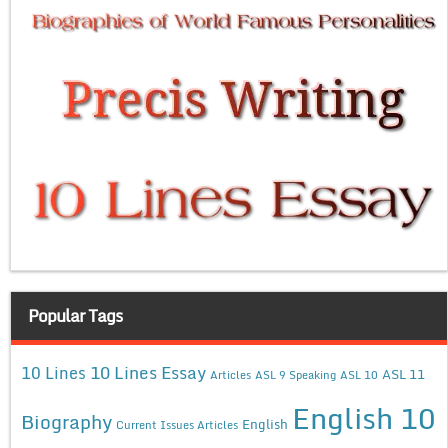
Popular Tags
10 Lines Essay
10 Lines
ASL 11
Articles
ASL 9 Speaking
ASL 10
English 10
Biography
English
Current Issues Articles