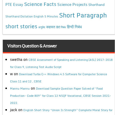
Science Facts
Science Projects
PTE Essay
Shorthand
Short Paragraph
Shorthand Dictation English 5 Minutes
short stories
कहावत
हिन्दी निबंध
अनुछेद
हिंदी निबंध
Visitors Question & Answer
swetha
on
CBSE Assessment of Speaking and Listening (ASL) 2017-2018
for Class 9, Listening Test Audio Script
w
on
Download Turbo C++ Windows 4.5 Software for Computer Science
Class 11 and 12 , CBSE
on
Mannu Mannu
Download Sample Question Paper Solved of “Food
Production- Code 809” for Class 12 NSQF Vocational, CBSE Session 2021-
2022.
jack
on
English Short Story “Union Is Strength” Complete Moral Story for