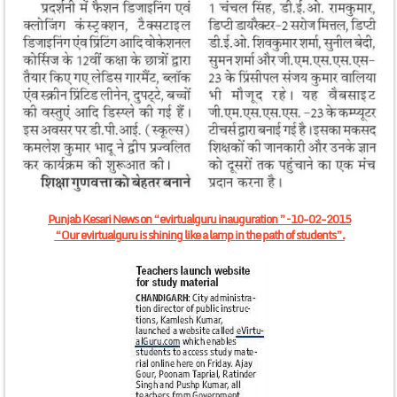
Punjab Kesari News on “evirtualguru inauguration ” – 10-02-2015
“Our evirtualguru is shining like a lamp in the path of students”.