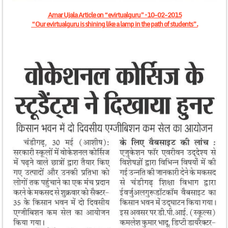
Amar Ujala Article on “evirtualguru” – 10-02-2015
“Our evirtualguru is shining like a lamp in the path of students”.