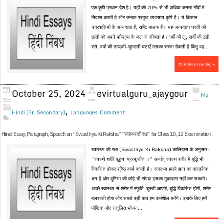
एक कृषि प्रधान देश है। यहाँ की 70% से भी अधिक जनता गाँवों में
निवास करती है और उनका प्रमुख व्यवसाय कृषि है। ये किसान
नगरवासियों के अन्नदाता हैं, सृष्टि पालक हैं। यह अन्नदाता धरती की
छाती को अपने परिश्रम के जल से सींचता है। गर्मी की लू, सर्दी की ठंडी
रातें, वर्षा की उमड़ती-घुमड़ती घटाएँ उसका रास्ता रोकती है किंतु वह...
Continue reading »
October 25, 2024
evirtualguru_ajaygour
No
,
Hindi (Sr. Secondary)
Languages
Comment
Hindi Essay, Paragraph, Speech on “Swasthya Ki Raksha” “स्वास्थ्य की रक्षा” for Class 10, 12 Examination.
स्वास्थ्य की रक्षा (Swasthya Ki Raksha) कालिदास के अनुसार-
“स्वस्थे शरीरे बुद्धयः प्रस्फुरन्ति ।” अर्थात् स्वस्थ शरीर में बुद्धि भी
विकसित होकर श्रेष्ठ कार्य करती है। स्वास्थ्य हमारे ज्ञान का वास्तविक
धन है और दुनिया की कोई भी संपदा इसका मुकाबला नहीं कर सकती।
अच्छे स्वास्थ्य से शरीर में स्फूर्ति-चुस्ती आएगी, बुद्धि विकसित होगी, शरीर
बलशाली होगा और सबसे बड़ी बात हम कर्मशील बनेंगे। इसके लिए हमें
पौष्टिक और संतुलित भोजन...