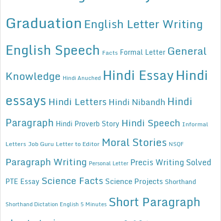
Graduation
English Letter Writing
English Speech
General
Formal Letter
Facts
Hindi Essay
Hindi
Knowledge
Hindi Anuched
essays
Hindi
Hindi Letters
Hindi Nibandh
Paragraph
Hindi Speech
Hindi Proverb Story
Informal
Moral Stories
Letters
Job Guru
Letter to Editor
NSQF
Paragraph Writing
Precis Writing Solved
Personal Letter
Science Facts
Science Projects
PTE Essay
Shorthand
Short Paragraph
Shorthand Dictation English 5 Minutes