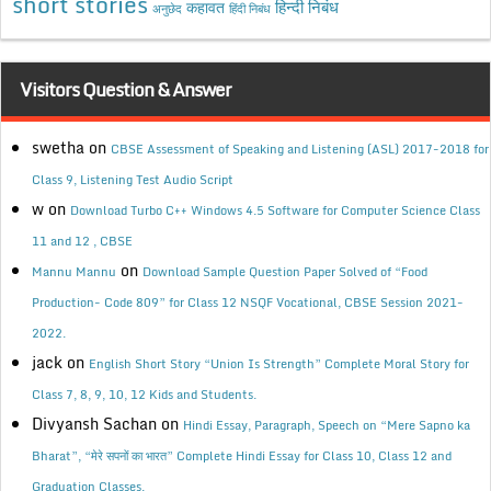
short stories
कहावत
हिन्दी निबंध
अनुछेद
हिंदी निबंध
Visitors Question & Answer
swetha
on
CBSE Assessment of Speaking and Listening (ASL) 2017-2018 for
Class 9, Listening Test Audio Script
w
on
Download Turbo C++ Windows 4.5 Software for Computer Science Class
11 and 12 , CBSE
on
Mannu Mannu
Download Sample Question Paper Solved of “Food
Production- Code 809” for Class 12 NSQF Vocational, CBSE Session 2021-
2022.
jack
on
English Short Story “Union Is Strength” Complete Moral Story for
Class 7, 8, 9, 10, 12 Kids and Students.
Divyansh Sachan
on
Hindi Essay, Paragraph, Speech on “Mere Sapno ka
Bharat”, “मेरे सपनों का भारत” Complete Hindi Essay for Class 10, Class 12 and
Graduation Classes.