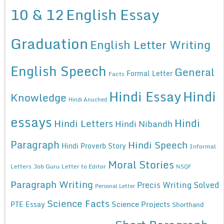
10 & 12
English Essay
Graduation
English Letter Writing
English Speech
General
Formal Letter
Facts
Hindi Essay
Hindi
Knowledge
Hindi Anuched
essays
Hindi
Hindi Letters
Hindi Nibandh
Paragraph
Hindi Speech
Hindi Proverb Story
Informal
Moral Stories
Letters
Job Guru
Letter to Editor
NSQF
Paragraph Writing
Precis Writing Solved
Personal Letter
Science Facts
Science Projects
PTE Essay
Shorthand