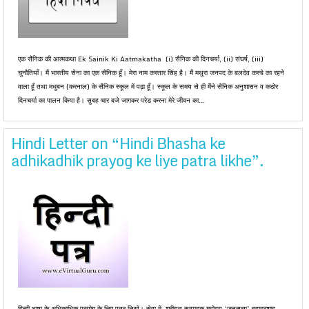
एक सैनिक की आत्मकथा Ek Sainik Ki Aatmakatha (i) सैनिक की दिनचर्या, (ii) संघर्ष, (iii)
चुनौतियाँ। मैं भारतीय सेना का एक सैनिक हूँ। मेरा नाम करतार सिंह है। मैं मथुरा जनपद के बलदेव कस्बे का रहने
वाला हूँ तथा मधुबन (करनाल) के सैनिक स्कूल में पढ़ा हूँ। स्कूल के समय से ही मैंने सैनिक अनुशासन व कठोर
दिनचर्या का पालन किया है। सुबह चार बजे जागकर परेड करना मेरे जीवन का...
Hindi Letter on “Hindi Bhasha ke
adhikadhik prayog ke liye patra likhe”.
हिन्दी भाषा के अधिकाधिक प्रयोग के लिए पत्र लिखें। सेवा में, श्रीयुत सम्पादक महोदय ‘जनसत्ता’ बहादुरशाह