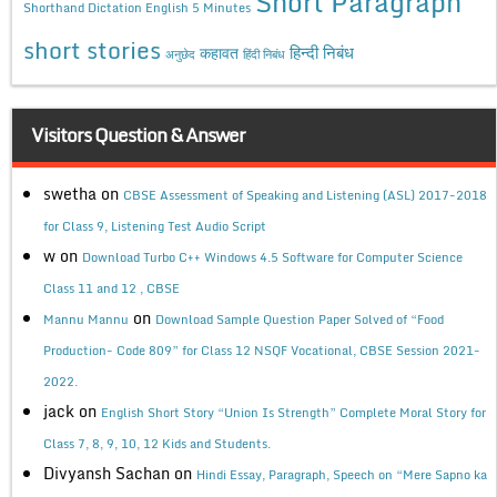
Short Paragraph
Shorthand Dictation English 5 Minutes
short stories
कहावत
हिन्दी निबंध
अनुछेद
हिंदी निबंध
Visitors Question & Answer
swetha
on
CBSE Assessment of Speaking and Listening (ASL) 2017-2018
for Class 9, Listening Test Audio Script
w
on
Download Turbo C++ Windows 4.5 Software for Computer Science
Class 11 and 12 , CBSE
on
Mannu Mannu
Download Sample Question Paper Solved of “Food
Production- Code 809” for Class 12 NSQF Vocational, CBSE Session 2021-
2022.
jack
on
English Short Story “Union Is Strength” Complete Moral Story for
Class 7, 8, 9, 10, 12 Kids and Students.
Divyansh Sachan
on
Hindi Essay, Paragraph, Speech on “Mere Sapno ka