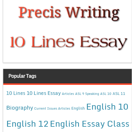
Popular Tags
10 Lines Essay
10 Lines
ASL 11
Articles
ASL 9 Speaking
ASL 10
English 10
Biography
English
Current Issues Articles
English 12
English Essay Class