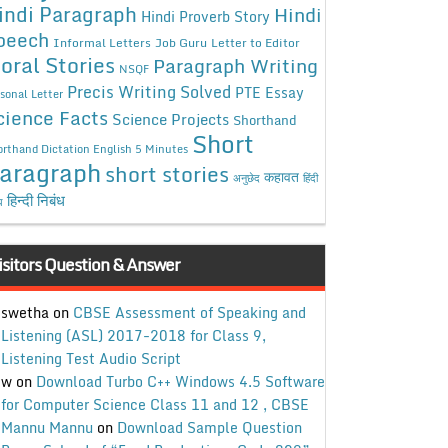
indi Paragraph
Hindi
Hindi Proverb Story
peech
Informal Letters
Job Guru
Letter to Editor
oral Stories
Paragraph Writing
NSQF
Precis Writing Solved
PTE Essay
sonal Letter
cience Facts
Science Projects
Shorthand
Short
rthand Dictation English 5 Minutes
aragraph
short stories
कहावत
अनुछेद
हिंदी
हिन्दी निबंध
ध
isitors Question & Answer
swetha
on
CBSE Assessment of Speaking and
Listening (ASL) 2017-2018 for Class 9,
Listening Test Audio Script
w
on
Download Turbo C++ Windows 4.5 Software
for Computer Science Class 11 and 12 , CBSE
Mannu Mannu
on
Download Sample Question