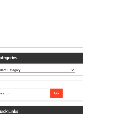
ategories
tegories
uick Links