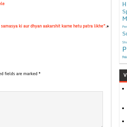
H
ele
S
M
i samasya ki aur dhyan aakarshit karne hetu patra likhe”.
»
Per
S
Sho
P
निबं
ed fields are marked
*
V