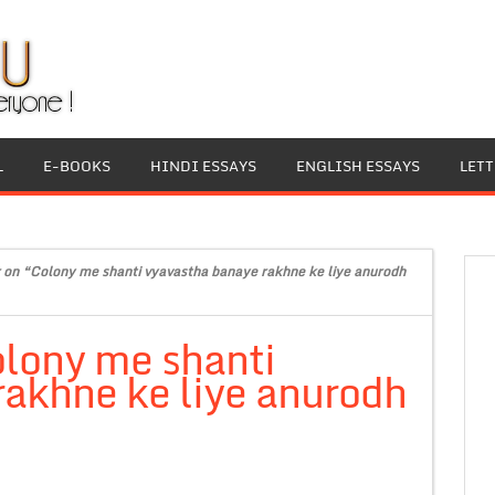
L
E-BOOKS
HINDI ESSAYS
ENGLISH ESSAYS
LET
r on “Colony me shanti vyavastha banaye rakhne ke liye anurodh
olony me shanti
akhne ke liye anurodh