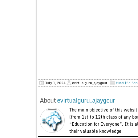
July 1, 2024
evirtualguru_ajaygour
Hindi (Sr. Se
About
evirtualguru_ajaygour
The main objective of this website
(from 1st to 12th class of any bo
“Education for Everyone”. It is a
their valuable knowledge.