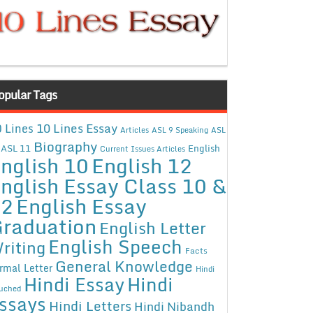
opular Tags
10 Lines Essay
 Lines
Articles
ASL 9 Speaking
ASL
Biography
ASL 11
English
Current Issues Articles
nglish 10
English 12
nglish Essay Class 10 &
12
English Essay
raduation
English Letter
English Speech
riting
Facts
General Knowledge
rmal Letter
Hindi
Hindi Essay
Hindi
uched
ssays
Hindi Letters
Hindi Nibandh