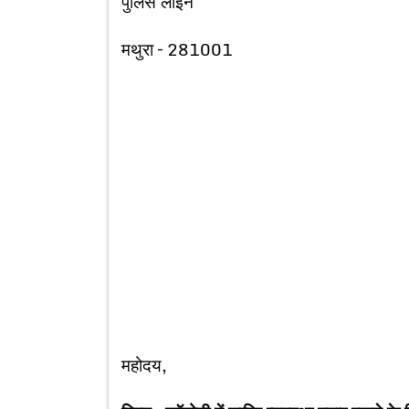
पुलिस लाइन
मथुरा – 281001
महोदय,