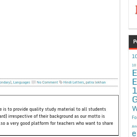
P
10
10
E
E
condary)
,
Languages
No Comment
Hindi Letters
,
patra lekhan
G
W
 is to provide quality study material to all students
ard) irrespective of their background as our motto is
Fo
lso a very good platform for teachers who want to share
An
e