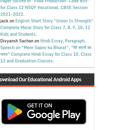
Paper Solved of “Food Production- Code 809”
for Class 12 NSQF Vocational, CBSE Session
2021-2022.
jack
on
English Short Story “Union Is Strength”
Complete Moral Story for Class 7, 8, 9, 10, 12
Kids and Students.
Divyansh Sachan
on
Hindi Essay, Paragraph,
Speech on “Mere Sapno ka Bharat”, “मेरे सपनों का
भारत” Complete Hindi Essay for Class 10, Class
12 and Graduation Classes.
ownload Our Educational Android Apps