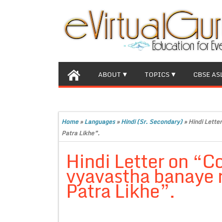
ABOUT
TOPICS
CBSE AS
Home
»
Languages
»
Hindi (Sr. Secondary)
»
Hindi Lette
Patra Likhe”.
Hindi Letter on “C
vyavastha banaye r
Patra Likhe”.