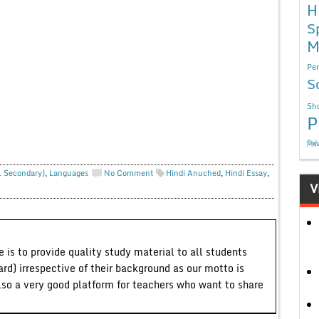
H
S
M
Per
S
Sho
P
निबं
r. Secondary)
,
Languages
No Comment
Hindi Anuched
,
Hindi Essay
,
V
 is to provide quality study material to all students
ard) irrespective of their background as our motto is
lso a very good platform for teachers who want to share