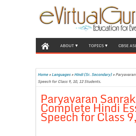
ABOUT
TOPICS
CBSE AS
Home
»
Languages
»
Hindi (Sr. Secondary)
»
Paryavaran 
Speech for Class 9, 10, 12 Students.
Paryavaran Sanraksha
Complete Hindi Es
Speech for Class 9