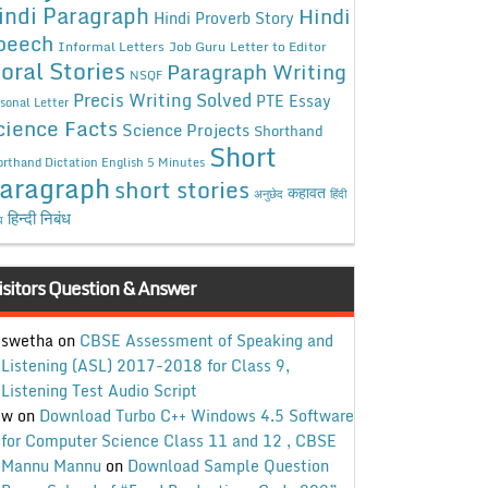
indi Paragraph
Hindi
Hindi Proverb Story
peech
Informal Letters
Job Guru
Letter to Editor
oral Stories
Paragraph Writing
NSQF
Precis Writing Solved
PTE Essay
sonal Letter
cience Facts
Science Projects
Shorthand
Short
rthand Dictation English 5 Minutes
aragraph
short stories
कहावत
अनुछेद
हिंदी
हिन्दी निबंध
ध
isitors Question & Answer
swetha
on
CBSE Assessment of Speaking and
Listening (ASL) 2017-2018 for Class 9,
Listening Test Audio Script
w
on
Download Turbo C++ Windows 4.5 Software
for Computer Science Class 11 and 12 , CBSE
Mannu Mannu
on
Download Sample Question