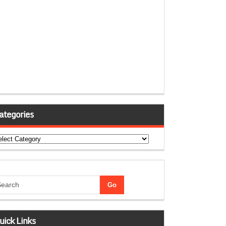
ategories
tegories
uick Links