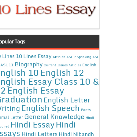
opular Tags
10 Lines Essay
 Lines
Articles
ASL 9 Speaking
ASL
Biography
ASL 11
English
Current Issues Articles
nglish 10
English 12
nglish Essay Class 10 &
12
English Essay
raduation
English Letter
English Speech
riting
Facts
General Knowledge
rmal Letter
Hindi
Hindi Essay
Hindi
uched
ssays
Hindi Letters
Hindi Nibandh