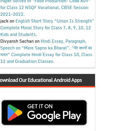
Paper Solved of “Food Production- Code 809”
for Class 12 NSQF Vocational, CBSE Session
2021-2022.
jack
on
English Short Story “Union Is Strength”
Complete Moral Story for Class 7, 8, 9, 10, 12
Kids and Students.
Divyansh Sachan
on
Hindi Essay, Paragraph,
Speech on “Mere Sapno ka Bharat”, “मेरे सपनों का
भारत” Complete Hindi Essay for Class 10, Class
12 and Graduation Classes.
ownload Our Educational Android Apps