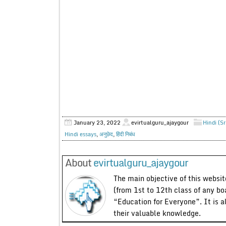
January 23, 2022
evirtualguru_ajaygour
Hindi (S
Hindi essays
,
अनुछेद
,
हिंदी निबंध
About
evirtualguru_ajaygour
The main objective of this website
(from 1st to 12th class of any bo
“Education for Everyone”. It is a
their valuable knowledge.