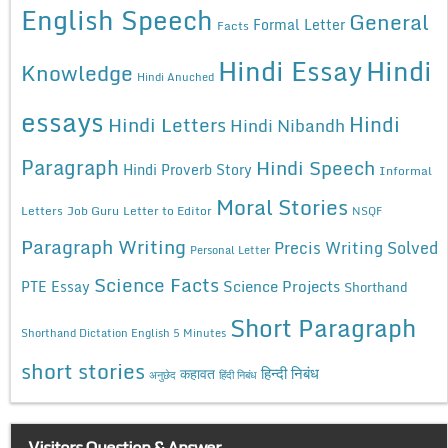
English Speech
General
Formal Letter
Facts
Hindi Essay
Hindi
Knowledge
Hindi Anuched
essays
Hindi
Hindi Letters
Hindi Nibandh
Paragraph
Hindi Speech
Hindi Proverb Story
Informal
Moral Stories
Letters
Job Guru
Letter to Editor
NSQF
Paragraph Writing
Precis Writing Solved
Personal Letter
Science Facts
Science Projects
PTE Essay
Shorthand
Short Paragraph
Shorthand Dictation English 5 Minutes
short stories
कहावत
हिन्दी निबंध
अनुछेद
हिंदी निबंध
Visitors Question & Answer