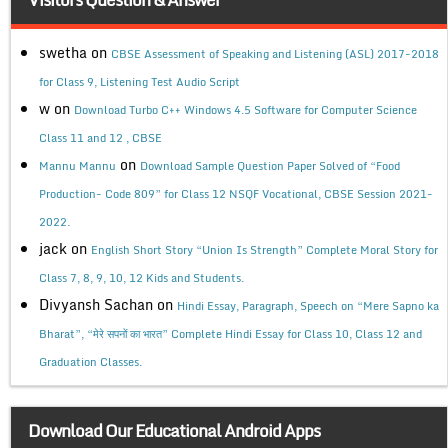
swetha
on
CBSE Assessment of Speaking and Listening (ASL) 2017-2018
for Class 9, Listening Test Audio Script
w
on
Download Turbo C++ Windows 4.5 Software for Computer Science
Class 11 and 12 , CBSE
on
Mannu Mannu
Download Sample Question Paper Solved of “Food
Production- Code 809” for Class 12 NSQF Vocational, CBSE Session 2021-
2022.
jack
on
English Short Story “Union Is Strength” Complete Moral Story for
Class 7, 8, 9, 10, 12 Kids and Students.
Divyansh Sachan
on
Hindi Essay, Paragraph, Speech on “Mere Sapno ka
Bharat”, “मेरे सपनों का भारत” Complete Hindi Essay for Class 10, Class 12 and
Graduation Classes.
Download Our Educational Android Apps