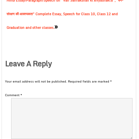
Hindi Essay/Paragraph/Speech on “Van Sanrakshan ki Avyashakta”, “वन-
संरक्षण की आवश्यकता” Complete Essay, Speech for Class 10, Class 12 and
»
Graduation and other classes.
Leave A Reply
Your email address will not be published.
Required fields are marked
*
Comment
*