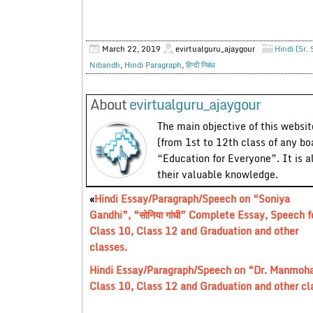
March 22, 2019
evirtualguru_ajaygour
Hindi (Sr.
Nibandh
,
Hindi Paragraph
,
हिन्दी निबंध
About
evirtualguru_ajaygour
The main objective of this website
(from 1st to 12th class of any bo
“Education for Everyone”. It is a
their valuable knowledge.
«
Hindi Essay/Paragraph/Speech on “Soniya
Gandhi”, “सोनिया गांधी” Complete Essay, Speech f
Class 10, Class 12 and Graduation and other
classes.
Hindi Essay/Paragraph/Speech on “Dr. Manmohan 
Class 10, Class 12 and Graduation and other cl