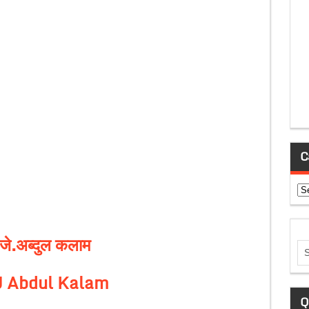
C
Ca
.जे.अब्दुल कलाम
.J Abdul Kalam
Q