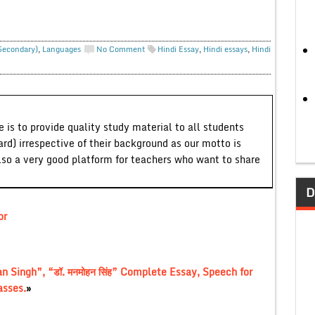
 Secondary)
,
Languages
No Comment
Hindi Essay
,
Hindi essays
,
Hindi
 is to provide quality study material to all students
ard) irrespective of their background as our motto is
lso a very good platform for teachers who want to share
D
or
Singh”, “डॉ. मनमोहन सिंह” Complete Essay, Speech for
asses.
»