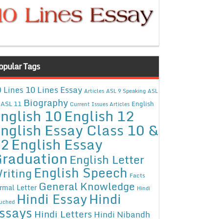
opular Tags
10 Lines Essay
 Lines
Articles
ASL 9 Speaking
ASL
Biography
ASL 11
English
Current Issues Articles
nglish 10
English 12
nglish Essay Class 10 &
12
English Essay
raduation
English Letter
English Speech
riting
Facts
General Knowledge
rmal Letter
Hindi
Hindi Essay
Hindi
uched
ssays
Hindi Letters
Hindi Nibandh