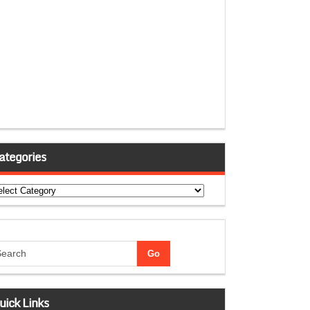
ategories
tegories
uick Links