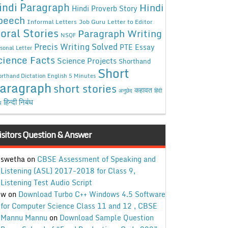
indi Paragraph
Hindi
Hindi Proverb Story
peech
Informal Letters
Job Guru
Letter to Editor
oral Stories
Paragraph Writing
NSQF
Precis Writing Solved
PTE Essay
sonal Letter
cience Facts
Science Projects
Shorthand
Short
rthand Dictation English 5 Minutes
aragraph
short stories
कहावत
अनुछेद
हिंदी
हिन्दी निबंध
ध
isitors Question & Answer
swetha
on
CBSE Assessment of Speaking and
Listening (ASL) 2017-2018 for Class 9,
Listening Test Audio Script
w
on
Download Turbo C++ Windows 4.5 Software
for Computer Science Class 11 and 12 , CBSE
Mannu Mannu
on
Download Sample Question