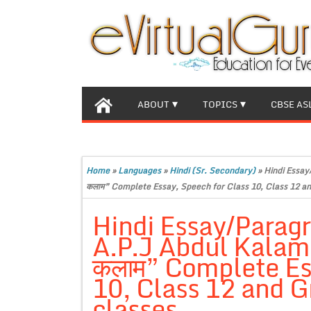
ABOUT
TOPICS
CBSE AS
Home
»
Languages
»
Hindi (Sr. Secondary)
»
Hindi Essay/
कलाम” Complete Essay, Speech for Class 10, Class 12 an
Hindi Essay/Parag
A.P.J Abdul Kalam”, “
कलाम” Complete Es
10, Class 12 and G
classes.