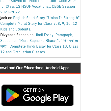
Paper Solved of “Food Production- Code 809”
for Class 12 NSQF Vocational, CBSE Session
2021-2022.
jack
on
English Short Story “Union Is Strength”
Complete Moral Story for Class 7, 8, 9, 10, 12
Kids and Students.
Divyansh Sachan
on
Hindi Essay, Paragraph,
Speech on “Mere Sapno ka Bharat”, “मेरे सपनों का
भारत” Complete Hindi Essay for Class 10, Class
12 and Graduation Classes.
ownload Our Educational Android Apps