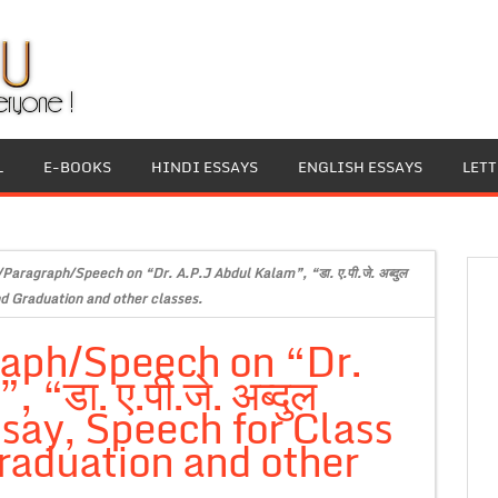
L
E-BOOKS
HINDI ESSAYS
ENGLISH ESSAYS
LET
Paragraph/Speech on “Dr. A.P.J Abdul Kalam”, “डा. ए.पी.जे. अब्दुल
d Graduation and other classes.
raph/Speech on “Dr.
डा. ए.पी.जे. अब्दुल
say, Speech for Class
raduation and other