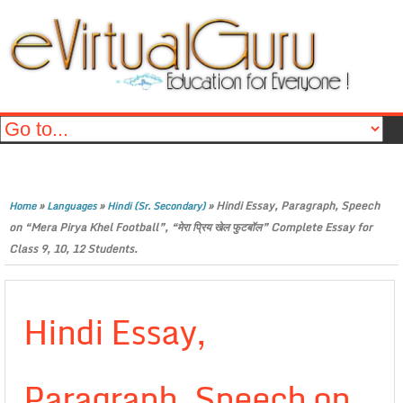
»
»
»
Hindi Essay, Paragraph, Speech
Home
Languages
Hindi (Sr. Secondary)
on “Mera Pirya Khel Football”, “मेरा प्रिय खेल फुटबॉल” Complete Essay for
Class 9, 10, 12 Students.
Hindi Essay,
Paragraph, Speech on