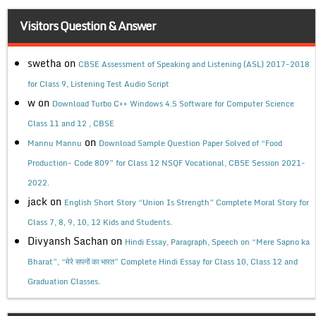
Visitors Question & Answer
swetha
on
CBSE Assessment of Speaking and Listening (ASL) 2017-2018
for Class 9, Listening Test Audio Script
w
on
Download Turbo C++ Windows 4.5 Software for Computer Science
Class 11 and 12 , CBSE
on
Mannu Mannu
Download Sample Question Paper Solved of “Food
Production- Code 809” for Class 12 NSQF Vocational, CBSE Session 2021-
2022.
jack
on
English Short Story “Union Is Strength” Complete Moral Story for
Class 7, 8, 9, 10, 12 Kids and Students.
Divyansh Sachan
on
Hindi Essay, Paragraph, Speech on “Mere Sapno ka
Bharat”, “मेरे सपनों का भारत” Complete Hindi Essay for Class 10, Class 12 and
Graduation Classes.