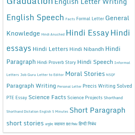
Graduation
English Letter Writing
English Speech
General
Formal Letter
Facts
Hindi Essay
Hindi
Knowledge
Hindi Anuched
essays
Hindi
Hindi Letters
Hindi Nibandh
Paragraph
Hindi Speech
Hindi Proverb Story
Informal
Moral Stories
Letters
Job Guru
Letter to Editor
NSQF
Paragraph Writing
Precis Writing Solved
Personal Letter
Science Facts
Science Projects
PTE Essay
Shorthand
Short Paragraph
Shorthand Dictation English 5 Minutes
short stories
कहावत
हिन्दी निबंध
अनुछेद
हिंदी निबंध