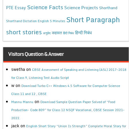
Science Facts
Science Projects
PTE Essay
Shorthand
Short Paragraph
Shorthand Dictation English 5 Minutes
short stories
कहावत
हिन्दी निबंध
अनुछेद
हिंदी निबंध
Visitors Question & Answer
swetha
on
CBSE Assessment of Speaking and Listening (ASL) 2017-2018
for Class 9, Listening Test Audio Script
w
on
Download Turbo C++ Windows 4.5 Software for Computer Science
Class 11 and 12 , CBSE
on
Mannu Mannu
Download Sample Question Paper Solved of “Food
Production- Code 809” for Class 12 NSQF Vocational, CBSE Session 2021-
2022.
jack
on
English Short Story “Union Is Strength” Complete Moral Story for