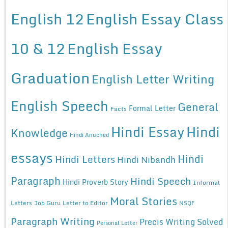
English 12
English Essay Class
10 & 12
English Essay
Graduation
English Letter Writing
English Speech
General
Formal Letter
Facts
Hindi Essay
Hindi
Knowledge
Hindi Anuched
essays
Hindi
Hindi Letters
Hindi Nibandh
Paragraph
Hindi Speech
Hindi Proverb Story
Informal
Moral Stories
Letters
Job Guru
Letter to Editor
NSQF
Paragraph Writing
Precis Writing Solved
Personal Letter