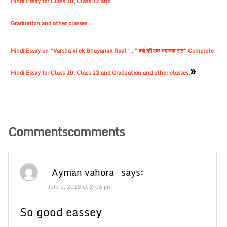
Hindi Essay for Class 10, Class 12 and
Graduation and other classes.
Hindi Essay on “Varsha ki ek Bhayanak Raat” , ” वर्षा की एक भयानक रात” Complete
»
Hindi Essay for Class 10, Class 12 and Graduation and other classes.
Commentscomments
Ayman vahora
says:
July 1, 2018 at 2:06 pm
So good eassey