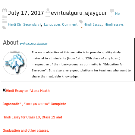
July 17, 2017
evirtualguru_ajaygour
No
,
,
Hindi (Sr. Secondary)
Languages
Comment
Hindi Essay
Hindi essays
About
evirtualguru_ajaygour
The main objective of this website is to provide quality study
material to all students (from 1st to 12th class of any board)
irrespective of their background as our motto is “Education for
Everyone”. It is also a very good platform for teachers who want to
share their valuable knowledge.
«
Hindi Essay on “Apna Haath
Jagannath” , ”अपना हाथ जगन्नाथ” Complete
Hindi Essay for Class 10, Class 12 and
Graduation and other classes.