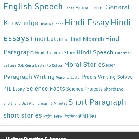
English Speech
General
Formal Letter
Facts
Hindi Essay
Hindi
Knowledge
Hindi Anuched
essays
Hindi
Hindi Letters
Hindi Nibandh
Paragraph
Hindi Speech
Hindi Proverb Story
Informal
Moral Stories
Letters
Job Guru
Letter to Editor
NSQF
Paragraph Writing
Precis Writing Solved
Personal Letter
Science Facts
Science Projects
PTE Essay
Shorthand
Short Paragraph
Shorthand Dictation English 5 Minutes
short stories
कहावत
हिन्दी निबंध
अनुछेद
हिंदी निबंध