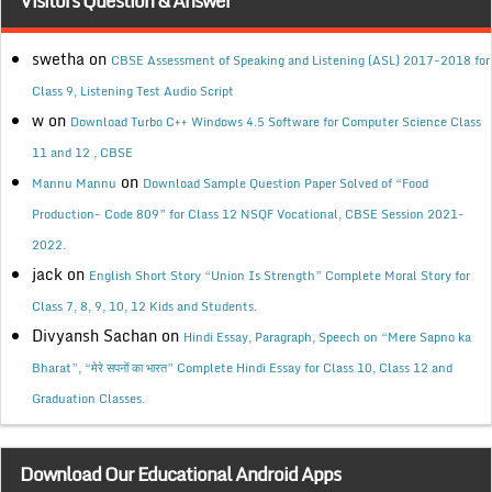
Visitors Question & Answer
swetha
on
CBSE Assessment of Speaking and Listening (ASL) 2017-2018 for
Class 9, Listening Test Audio Script
w
on
Download Turbo C++ Windows 4.5 Software for Computer Science Class
11 and 12 , CBSE
on
Mannu Mannu
Download Sample Question Paper Solved of “Food
Production- Code 809” for Class 12 NSQF Vocational, CBSE Session 2021-
2022.
jack
on
English Short Story “Union Is Strength” Complete Moral Story for
Class 7, 8, 9, 10, 12 Kids and Students.
Divyansh Sachan
on
Hindi Essay, Paragraph, Speech on “Mere Sapno ka
Bharat”, “मेरे सपनों का भारत” Complete Hindi Essay for Class 10, Class 12 and
Graduation Classes.
Download Our Educational Android Apps