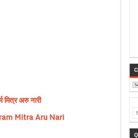
C
Ca
म मित्र अरु नारी
ram Mitra Aru Nari
Q