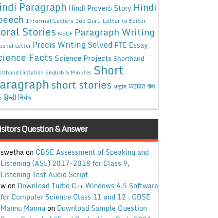
indi Paragraph
Hindi
Hindi Proverb Story
peech
Informal Letters
Job Guru
Letter to Editor
oral Stories
Paragraph Writing
NSQF
Precis Writing Solved
PTE Essay
sonal Letter
cience Facts
Science Projects
Shorthand
Short
rthand Dictation English 5 Minutes
aragraph
short stories
कहावत
अनुछेद
हिंदी
हिन्दी निबंध
ध
isitors Question & Answer
swetha
on
CBSE Assessment of Speaking and
Listening (ASL) 2017-2018 for Class 9,
Listening Test Audio Script
w
on
Download Turbo C++ Windows 4.5 Software
for Computer Science Class 11 and 12 , CBSE
Mannu Mannu
on
Download Sample Question