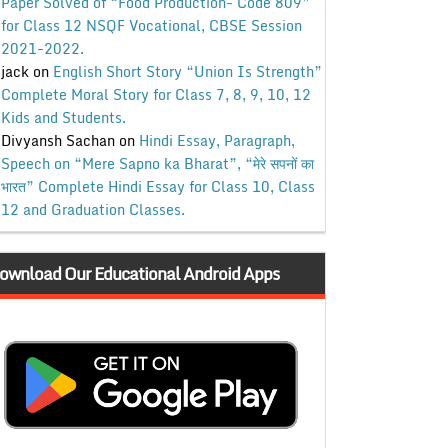
Paper Solved of “Food Production- Code 809”
for Class 12 NSQF Vocational, CBSE Session
2021-2022.
jack
on
English Short Story “Union Is Strength”
Complete Moral Story for Class 7, 8, 9, 10, 12
Kids and Students.
Divyansh Sachan
on
Hindi Essay, Paragraph,
Speech on “Mere Sapno ka Bharat”, “मेरे सपनों का
भारत” Complete Hindi Essay for Class 10, Class
12 and Graduation Classes.
ownload Our Educational Android Apps