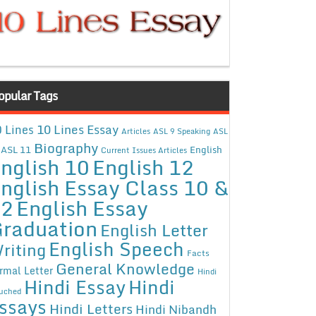
opular Tags
10 Lines Essay
 Lines
Articles
ASL 9 Speaking
ASL
Biography
ASL 11
English
Current Issues Articles
nglish 10
English 12
nglish Essay Class 10 &
12
English Essay
raduation
English Letter
English Speech
riting
Facts
General Knowledge
rmal Letter
Hindi
Hindi Essay
Hindi
uched
ssays
Hindi Letters
Hindi Nibandh