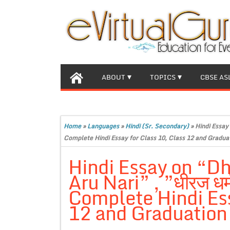
ABOUT
TOPICS
CBSE AS
Home
»
Languages
»
Hindi (Sr. Secondary)
»
Hindi Essay 
Complete Hindi Essay for Class 10, Class 12 and Graduat
Hindi Essay on “D
Aru Nari” , ”धीरज धर्म
Complete Hindi Ess
12 and Graduation 