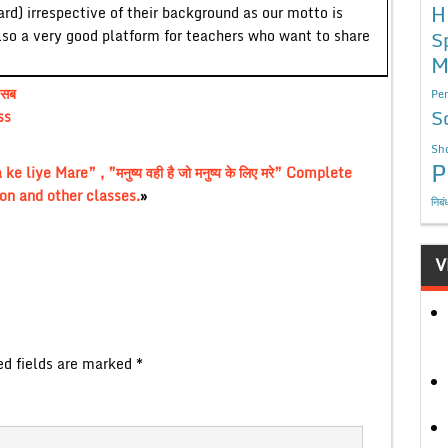
H
ard) irrespective of their background as our motto is
lso a very good platform for teachers who want to share
S
M
”सब
Per
S
ss
Sho
P
ye Mare” , ”मनुष्य वही है जो मनुष्य के लिए मरे” Complete
on and other classes.
»
निबं
V
ed fields are marked
*