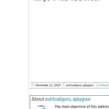
November 11, 2019
evirtualguru_ajaygour
Hindi 
About
evirtualguru_ajaygour
The main objective of this website