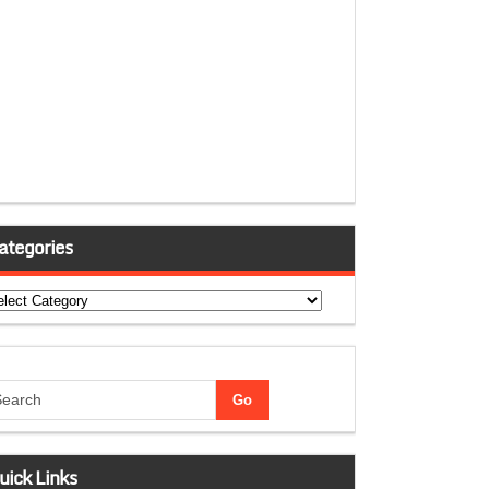
ategories
tegories
uick Links