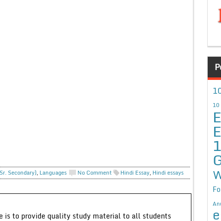
P
10
10
E
E
G
W
(Sr. Secondary)
,
Languages
No Comment
Hindi Essay
,
Hindi essays
Fo
An
e
 is to provide quality study material to all students