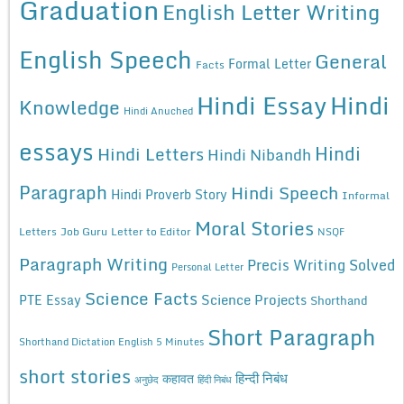
Graduation
English Letter Writing
English Speech
General
Formal Letter
Facts
Hindi Essay
Hindi
Knowledge
Hindi Anuched
essays
Hindi
Hindi Letters
Hindi Nibandh
Paragraph
Hindi Speech
Hindi Proverb Story
Informal
Moral Stories
Letters
Job Guru
Letter to Editor
NSQF
Paragraph Writing
Precis Writing Solved
Personal Letter
Science Facts
Science Projects
PTE Essay
Shorthand
Short Paragraph
Shorthand Dictation English 5 Minutes
short stories
कहावत
हिन्दी निबंध
अनुछेद
हिंदी निबंध