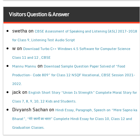
Visitors Question & Answer
swetha
on
CBSE Assessment of Speaking and Listening (ASL) 2017-2018
for Class 9, Listening Test Audio Script
w
on
Download Turbo C++ Windows 4.5 Software for Computer Science
Class 11 and 12 , CBSE
on
Mannu Mannu
Download Sample Question Paper Solved of “Food
Production- Code 809” for Class 12 NSQF Vocational, CBSE Session 2021-
2022.
jack
on
English Short Story “Union Is Strength” Complete Moral Story for
Class 7, 8, 9, 10, 12 Kids and Students.
Divyansh Sachan
on
Hindi Essay, Paragraph, Speech on “Mere Sapno ka
Bharat”, “मेरे सपनों का भारत” Complete Hindi Essay for Class 10, Class 12 and
Graduation Classes.