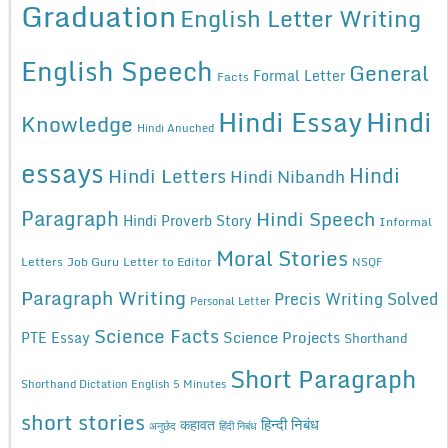
Graduation
English Letter Writing
English Speech
General
Formal Letter
Facts
Hindi Essay
Hindi
Knowledge
Hindi Anuched
essays
Hindi
Hindi Letters
Hindi Nibandh
Paragraph
Hindi Speech
Hindi Proverb Story
Informal
Moral Stories
Letters
Job Guru
Letter to Editor
NSQF
Paragraph Writing
Precis Writing Solved
Personal Letter
Science Facts
Science Projects
PTE Essay
Shorthand
Short Paragraph
Shorthand Dictation English 5 Minutes
short stories
कहावत
हिन्दी निबंध
अनुछेद
हिंदी निबंध