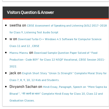
Visitors Question & Answer
swetha
on
CBSE Assessment of Speaking and Listening (ASL) 2017-2018
for Class 9, Listening Test Audio Script
w
on
Download Turbo C++ Windows 4.5 Software for Computer Science
Class 11 and 12 , CBSE
on
Mannu Mannu
Download Sample Question Paper Solved of “Food
Production- Code 809” for Class 12 NSQF Vocational, CBSE Session 2021-
2022.
jack
on
English Short Story “Union Is Strength” Complete Moral Story for
Class 7, 8, 9, 10, 12 Kids and Students.
Divyansh Sachan
on
Hindi Essay, Paragraph, Speech on “Mere Sapno ka
Bharat”, “मेरे सपनों का भारत” Complete Hindi Essay for Class 10, Class 12 and
Graduation Classes.