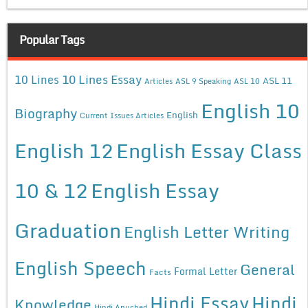
Popular Tags
10 Lines Essay
10 Lines
ASL 11
Articles
ASL 9 Speaking
ASL 10
English 10
Biography
English
Current Issues Articles
English 12
English Essay Class
10 & 12
English Essay
Graduation
English Letter Writing
English Speech
General
Formal Letter
Facts
Hindi Essay
Hindi
Knowledge
Hindi Anuched