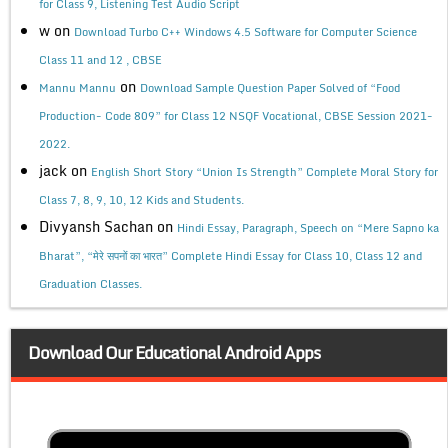
for Class 9, Listening Test Audio Script
w
on
Download Turbo C++ Windows 4.5 Software for Computer Science
Class 11 and 12 , CBSE
on
Mannu Mannu
Download Sample Question Paper Solved of “Food
Production- Code 809” for Class 12 NSQF Vocational, CBSE Session 2021-
2022.
jack
on
English Short Story “Union Is Strength” Complete Moral Story for
Class 7, 8, 9, 10, 12 Kids and Students.
Divyansh Sachan
on
Hindi Essay, Paragraph, Speech on “Mere Sapno ka
Bharat”, “मेरे सपनों का भारत” Complete Hindi Essay for Class 10, Class 12 and
Graduation Classes.
Download Our Educational Android Apps