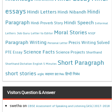
essays
Hindi
Hindi Letters
Hindi Nibandh
Paragraph
Hindi Speech
Hindi Proverb Story
Informal
Moral Stories
Letters
Job Guru
Letter to Editor
NSQF
Paragraph Writing
Precis Writing Solved
Personal Letter
Science Facts
Science Projects
PTE Essay
Shorthand
Short Paragraph
Shorthand Dictation English 5 Minutes
short stories
कहावत
हिन्दी निबंध
अनुछेद
हिंदी निबंध
Visitors Question & Answer
swetha
on
CBSE Assessment of Speaking and Listening (ASL) 2017-2018