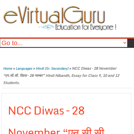
»
»
»
NCC Diwas – 28 November
Home
Languages
Hindi (Sr. Secondary)
“एन.सी.सी. दिवस – 28 नवम्बर” Hindi Nibandh, Essay for Class 9, 10 and 12
Students.
NCC Diwas – 28
November “एन.सी.सी.