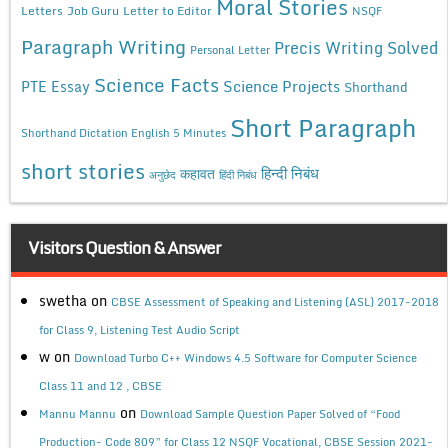
Moral Stories
Letters
Job Guru
Letter to Editor
NSQF
Paragraph Writing
Precis Writing Solved
Personal Letter
Science Facts
Science Projects
PTE Essay
Shorthand
Short Paragraph
Shorthand Dictation English 5 Minutes
short stories
कहावत
हिन्दी निबंध
अनुछेद
हिंदी निबंध
Visitors Question & Answer
swetha
on
CBSE Assessment of Speaking and Listening (ASL) 2017-2018
for Class 9, Listening Test Audio Script
w
on
Download Turbo C++ Windows 4.5 Software for Computer Science
Class 11 and 12 , CBSE
on
Mannu Mannu
Download Sample Question Paper Solved of “Food
Production- Code 809” for Class 12 NSQF Vocational, CBSE Session 2021-