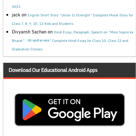
2022.
jack
on
English Short Story “Union Is Strength” Complete Moral Story for
Class 7, 8, 9, 10, 12 Kids and Students.
Divyansh Sachan
on
Hindi Essay, Paragraph, Speech on “Mere Sapno ka
Bharat”, “मेरे सपनों का भारत” Complete Hindi Essay for Class 10, Class 12 and
Graduation Classes.
Download Our Educational Android Apps