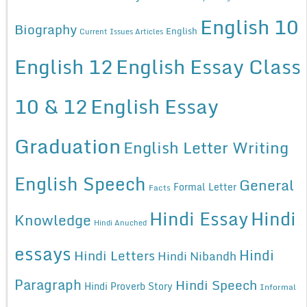
English 10
Biography
English
Current Issues Articles
English 12
English Essay Class
10 & 12
English Essay
Graduation
English Letter Writing
English Speech
General
Formal Letter
Facts
Hindi Essay
Hindi
Knowledge
Hindi Anuched
essays
Hindi
Hindi Letters
Hindi Nibandh
Paragraph
Hindi Speech
Hindi Proverb Story
Informal