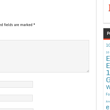
ed fields are marked
*
P
10
10
E
E
G
W
Fo
An
e