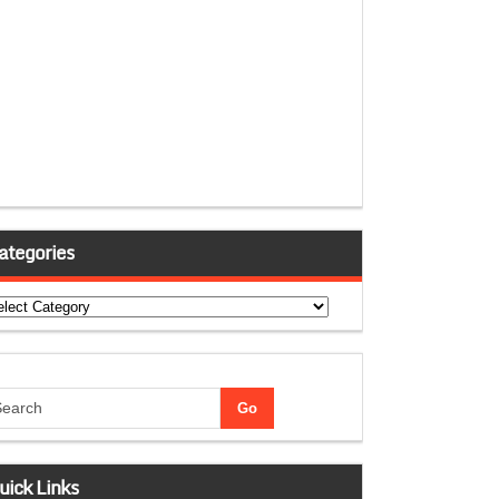
ategories
tegories
uick Links