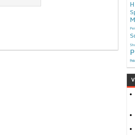
H
S
M
Per
S
Sho
P
निबं
V