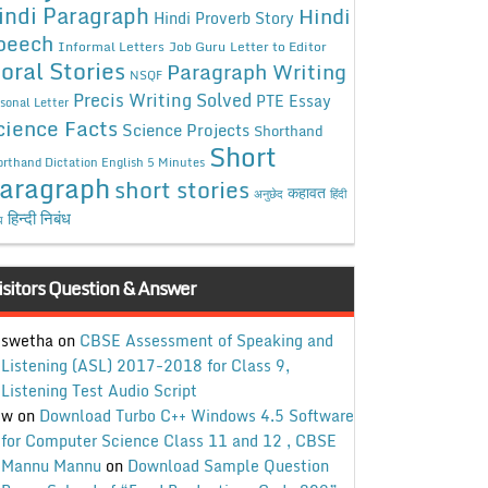
indi Paragraph
Hindi
Hindi Proverb Story
peech
Informal Letters
Job Guru
Letter to Editor
oral Stories
Paragraph Writing
NSQF
Precis Writing Solved
PTE Essay
sonal Letter
cience Facts
Science Projects
Shorthand
Short
rthand Dictation English 5 Minutes
aragraph
short stories
कहावत
अनुछेद
हिंदी
हिन्दी निबंध
ध
isitors Question & Answer
swetha
on
CBSE Assessment of Speaking and
Listening (ASL) 2017-2018 for Class 9,
Listening Test Audio Script
w
on
Download Turbo C++ Windows 4.5 Software
for Computer Science Class 11 and 12 , CBSE
Mannu Mannu
on
Download Sample Question