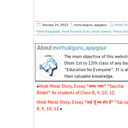
January 24, 2023
evirtualguru_ajaygour
Hindi (S
Hindi Paragraph
,
Hindi Proverb Story
,
Hindi Speech
,
Moral Sto
About
evirtualguru_ajaygour
The main objective of this website
(from 1st to 12th class of any bo
“Education for Everyone”. It is a
their valuable knowledge.
«
Hindi Moral Story, Essay “सच्चा भक्त” “Saccha
Bhakt” for students of Class 8, 9, 10, 12.
Hindi Moral Story, Essay “साईं सूँ सब होत है” “Sai
8, 9, 10, 12.
»