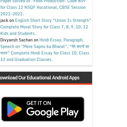
Paper Solved of “Food Production- Code 809”
for Class 12 NSQF Vocational, CBSE Session
2021-2022.
jack
on
English Short Story “Union Is Strength”
Complete Moral Story for Class 7, 8, 9, 10, 12
Kids and Students.
Divyansh Sachan
on
Hindi Essay, Paragraph,
Speech on “Mere Sapno ka Bharat”, “मेरे सपनों का
भारत” Complete Hindi Essay for Class 10, Class
12 and Graduation Classes.
ownload Our Educational Android Apps