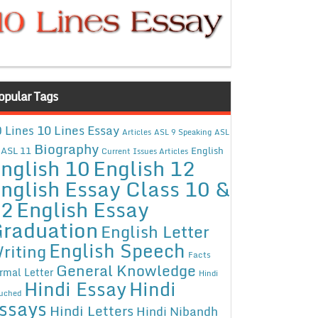
opular Tags
10 Lines Essay
 Lines
Articles
ASL 9 Speaking
ASL
Biography
ASL 11
English
Current Issues Articles
nglish 10
English 12
nglish Essay Class 10 &
12
English Essay
raduation
English Letter
English Speech
riting
Facts
General Knowledge
rmal Letter
Hindi
Hindi Essay
Hindi
uched
ssays
Hindi Letters
Hindi Nibandh