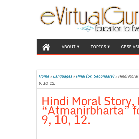
ABOUT
TOPICS
CBSE AS
Home
»
Languages
»
Hindi (Sr. Secondary)
»
Hindi Moral 
9, 10, 12.
Hindi Moral Story, E
“Atmanirbharta” fo
9, 10, 12.