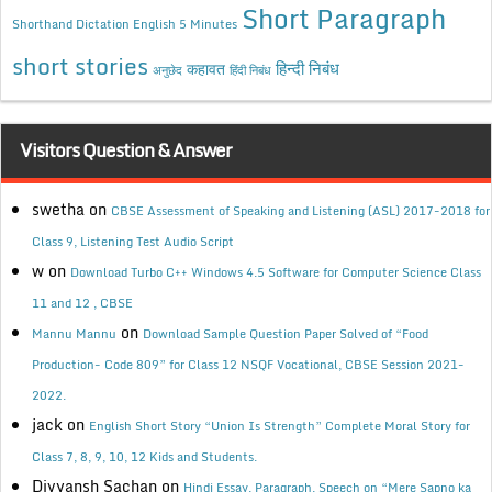
Short Paragraph
Shorthand Dictation English 5 Minutes
short stories
कहावत
हिन्दी निबंध
अनुछेद
हिंदी निबंध
Visitors Question & Answer
swetha
on
CBSE Assessment of Speaking and Listening (ASL) 2017-2018 for
Class 9, Listening Test Audio Script
w
on
Download Turbo C++ Windows 4.5 Software for Computer Science Class
11 and 12 , CBSE
on
Mannu Mannu
Download Sample Question Paper Solved of “Food
Production- Code 809” for Class 12 NSQF Vocational, CBSE Session 2021-
2022.
jack
on
English Short Story “Union Is Strength” Complete Moral Story for
Class 7, 8, 9, 10, 12 Kids and Students.
Divyansh Sachan
on
Hindi Essay, Paragraph, Speech on “Mere Sapno ka