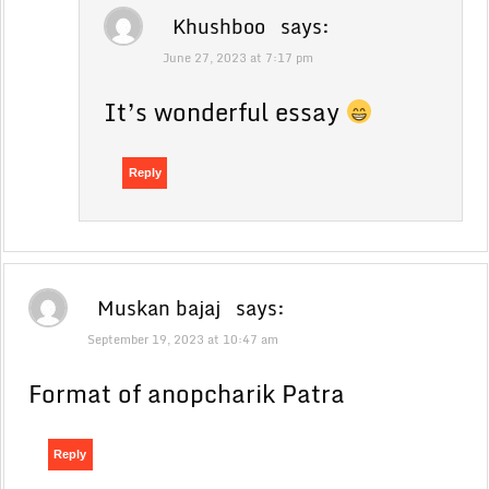
Khushboo
says:
June 27, 2023 at 7:17 pm
It’s wonderful essay
Reply
Muskan bajaj
says:
September 19, 2023 at 10:47 am
Format of anopcharik Patra
Reply