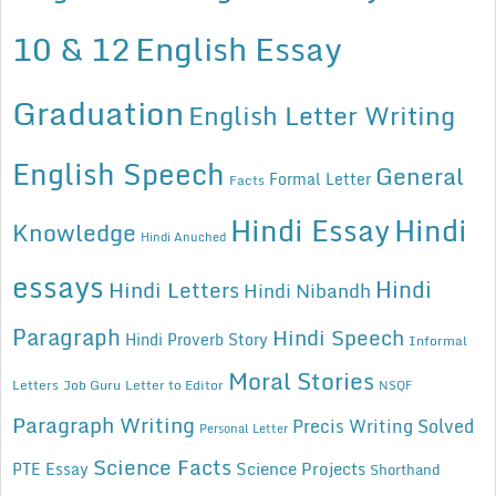
10 & 12
English Essay
Graduation
English Letter Writing
English Speech
General
Formal Letter
Facts
Hindi Essay
Hindi
Knowledge
Hindi Anuched
essays
Hindi
Hindi Letters
Hindi Nibandh
Paragraph
Hindi Speech
Hindi Proverb Story
Informal
Moral Stories
Letters
Job Guru
Letter to Editor
NSQF
Paragraph Writing
Precis Writing Solved
Personal Letter
Science Facts
Science Projects
PTE Essay
Shorthand