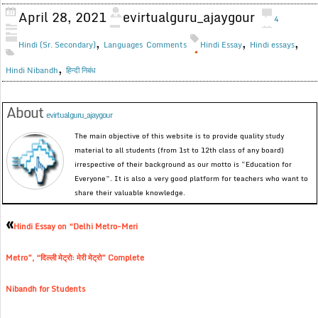
April 28, 2021
evirtualguru_ajaygour
4
,
,
,
Hindi (Sr. Secondary)
Languages
Comments
Hindi Essay
Hindi essays
,
Hindi Nibandh
हिन्दी निबंध
About
evirtualguru_ajaygour
The main objective of this website is to provide quality study
material to all students (from 1st to 12th class of any board)
irrespective of their background as our motto is “Education for
Everyone”. It is also a very good platform for teachers who want to
share their valuable knowledge.
«
Hindi Essay on “Delhi Metro-Meri
Metro”, “दिल्ली मेट्रो: मेरी मेट्रो” Complete
Nibandh for Students