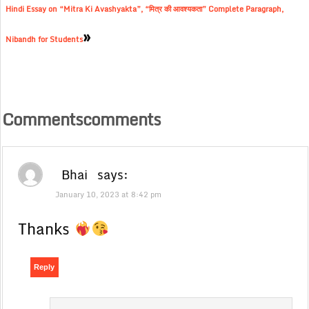
Hindi Essay on “Mitra Ki Avashyakta”, “मित्र की आवश्यकता” Complete Paragraph,
»
Nibandh for Students
Commentscomments
Bhai
says:
January 10, 2023 at 8:42 pm
Thanks
Reply