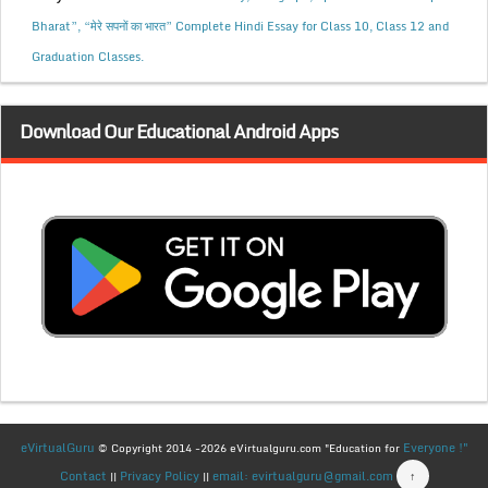
Bharat”, “मेरे सपनों का भारत” Complete Hindi Essay for Class 10, Class 12 and
Graduation Classes.
Download Our Educational Android Apps
eVirtualGuru
Everyone !"
© Copyright 2014 -2026 eVirtualguru.com "Education for
Contact
Privacy Policy
email: evirtualguru@gmail.com
↑
||
||