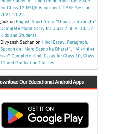
Paper Solved of “Food Production- Code 809”
for Class 12 NSQF Vocational, CBSE Session
2021-2022.
jack
on
English Short Story “Union Is Strength”
Complete Moral Story for Class 7, 8, 9, 10, 12
Kids and Students.
Divyansh Sachan
on
Hindi Essay, Paragraph,
Speech on “Mere Sapno ka Bharat”, “मेरे सपनों का
भारत” Complete Hindi Essay for Class 10, Class
12 and Graduation Classes.
ownload Our Educational Android Apps