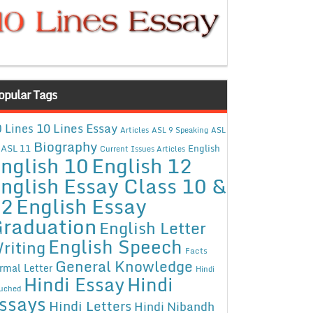
opular Tags
10 Lines Essay
 Lines
Articles
ASL 9 Speaking
ASL
Biography
ASL 11
English
Current Issues Articles
nglish 10
English 12
nglish Essay Class 10 &
12
English Essay
raduation
English Letter
English Speech
riting
Facts
General Knowledge
rmal Letter
Hindi
Hindi Essay
Hindi
uched
ssays
Hindi Letters
Hindi Nibandh