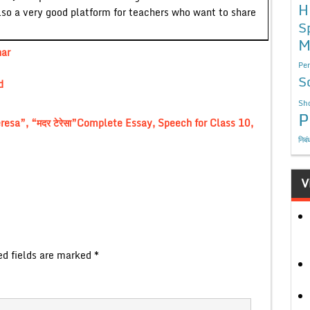
H
lso a very good platform for teachers who want to share
S
M
ar
Per
S
d
Sho
P
esa”, “मदर टेरेसा”Complete Essay, Speech for Class 10,
निबं
V
ed fields are marked
*