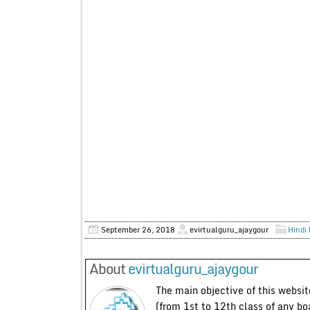
September 26, 2018
evirtualguru_ajaygour
Hindi 
About
evirtualguru_ajaygour
The main objective of this website
(from 1st to 12th class of any bo