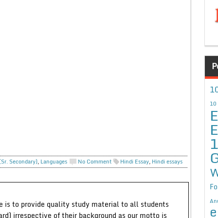
P
10
10
E
E
G
(Sr. Secondary)
,
Languages
No Comment
Hindi Essay
,
Hindi essays
W
Fo
An
 is to provide quality study material to all students
e
ard) irrespective of their background as our motto is