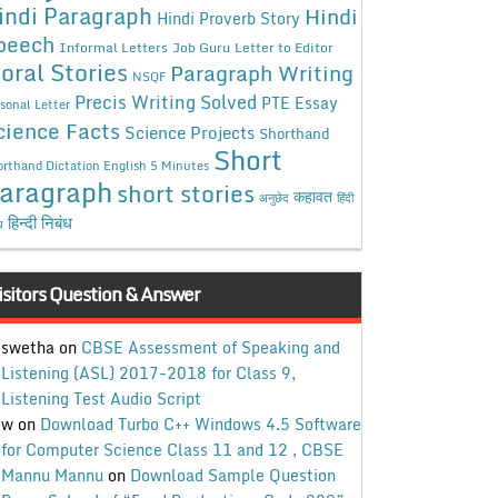
indi Paragraph
Hindi
Hindi Proverb Story
peech
Informal Letters
Job Guru
Letter to Editor
oral Stories
Paragraph Writing
NSQF
Precis Writing Solved
PTE Essay
sonal Letter
cience Facts
Science Projects
Shorthand
Short
rthand Dictation English 5 Minutes
aragraph
short stories
कहावत
अनुछेद
हिंदी
हिन्दी निबंध
ध
isitors Question & Answer
swetha
on
CBSE Assessment of Speaking and
Listening (ASL) 2017-2018 for Class 9,
Listening Test Audio Script
w
on
Download Turbo C++ Windows 4.5 Software
for Computer Science Class 11 and 12 , CBSE
Mannu Mannu
on
Download Sample Question