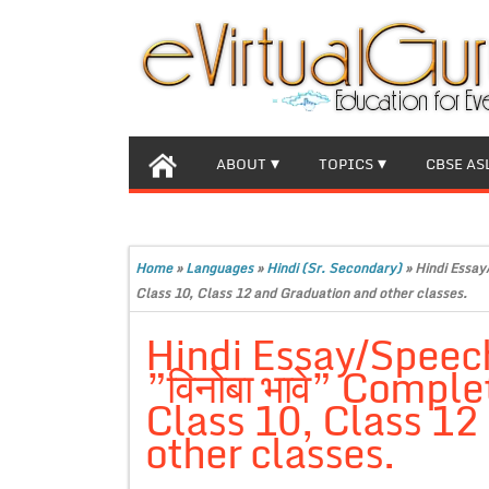
ABOUT
TOPICS
CBSE AS
Home
»
Languages
»
Hindi (Sr. Secondary)
»
Hindi Essay
Class 10, Class 12 and Graduation and other classes.
Hindi Essay/Speec
”विनोबा भावे” Comple
Class 10, Class 12
other classes.