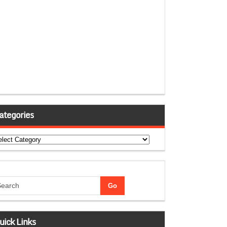
ategories
tegories
uick Links