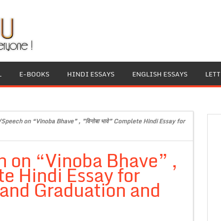
L
E-BOOKS
HINDI ESSAYS
ENGLISH ESSAYS
LET
/Speech on “Vinoba Bhave” , ”विनोबा भावे” Complete Hindi Essay for
h on “Vinoba Bhave” ,
te Hindi Essay for
 and Graduation and