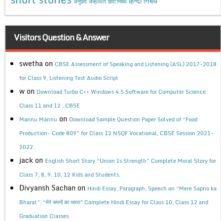
कहावत
हिन्दी निबंध
अनुछेद
हिंदी निबंध
Visitors Question & Answer
swetha
on
CBSE Assessment of Speaking and Listening (ASL) 2017-2018
for Class 9, Listening Test Audio Script
w
on
Download Turbo C++ Windows 4.5 Software for Computer Science
Class 11 and 12 , CBSE
on
Mannu Mannu
Download Sample Question Paper Solved of “Food
Production- Code 809” for Class 12 NSQF Vocational, CBSE Session 2021-
2022.
jack
on
English Short Story “Union Is Strength” Complete Moral Story for
Class 7, 8, 9, 10, 12 Kids and Students.
Divyansh Sachan
on
Hindi Essay, Paragraph, Speech on “Mere Sapno ka
Bharat”, “मेरे सपनों का भारत” Complete Hindi Essay for Class 10, Class 12 and
Graduation Classes.