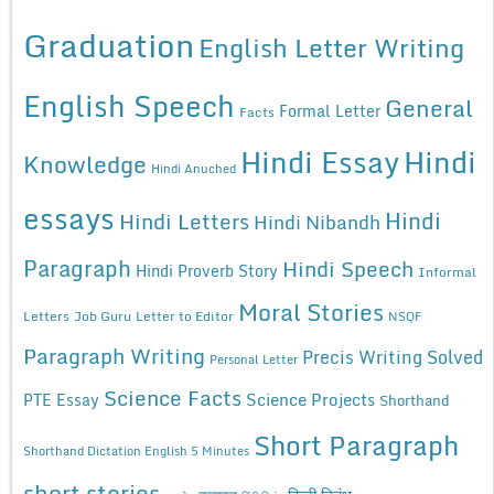
Graduation
English Letter Writing
English Speech
General
Formal Letter
Facts
Hindi Essay
Hindi
Knowledge
Hindi Anuched
essays
Hindi
Hindi Letters
Hindi Nibandh
Paragraph
Hindi Speech
Hindi Proverb Story
Informal
Moral Stories
Letters
Job Guru
Letter to Editor
NSQF
Paragraph Writing
Precis Writing Solved
Personal Letter
Science Facts
Science Projects
PTE Essay
Shorthand
Short Paragraph
Shorthand Dictation English 5 Minutes
short stories