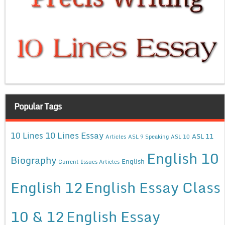
Popular Tags
10 Lines Essay
10 Lines
ASL 11
Articles
ASL 9 Speaking
ASL 10
English 10
Biography
English
Current Issues Articles
English 12
English Essay Class
10 & 12
English Essay