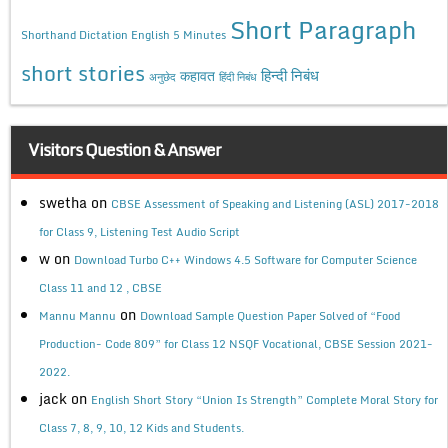
Short Paragraph
Shorthand Dictation English 5 Minutes
short stories
कहावत
हिन्दी निबंध
अनुछेद
हिंदी निबंध
Visitors Question & Answer
swetha
on
CBSE Assessment of Speaking and Listening (ASL) 2017-2018
for Class 9, Listening Test Audio Script
w
on
Download Turbo C++ Windows 4.5 Software for Computer Science
Class 11 and 12 , CBSE
on
Mannu Mannu
Download Sample Question Paper Solved of “Food
Production- Code 809” for Class 12 NSQF Vocational, CBSE Session 2021-
2022.
jack
on
English Short Story “Union Is Strength” Complete Moral Story for
Class 7, 8, 9, 10, 12 Kids and Students.