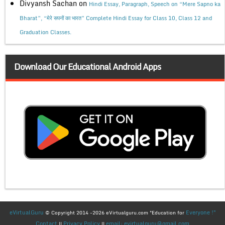
Divyansh Sachan
on
Hindi Essay, Paragraph, Speech on “Mere Sapno ka
Bharat”, “मेरे सपनों का भारत” Complete Hindi Essay for Class 10, Class 12 and
Graduation Classes.
Download Our Educational Android Apps
eVirtualGuru
Everyone !"
© Copyright 2014 -2026 eVirtualguru.com "Education for
Contact
Privacy Policy
email: evirtualguru@gmail.com
||
||