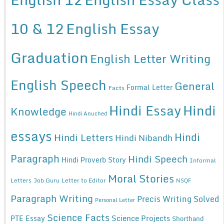
10 & 12
English Essay
Graduation
English Letter Writing
English Speech
General
Formal Letter
Facts
Hindi Essay
Hindi
Knowledge
Hindi Anuched
essays
Hindi
Hindi Letters
Hindi Nibandh
Paragraph
Hindi Speech
Hindi Proverb Story
Informal
Moral Stories
Letters
Job Guru
Letter to Editor
NSQF
Paragraph Writing
Precis Writing Solved
Personal Letter
Science Facts
Science Projects
PTE Essay
Shorthand