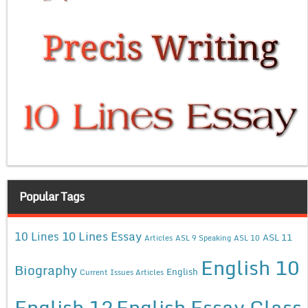
Popular Tags
10 Lines Essay
10 Lines
ASL 11
Articles
ASL 9 Speaking
ASL 10
English 10
Biography
English
Current Issues Articles
English 12
English Essay Class