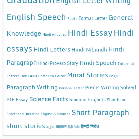
English Letter Writing
English Speech
General
Formal Letter
Facts
Hindi Essay
Hindi
Knowledge
Hindi Anuched
essays
Hindi
Hindi Letters
Hindi Nibandh
Paragraph
Hindi Speech
Hindi Proverb Story
Informal
Moral Stories
Letters
Job Guru
Letter to Editor
NSQF
Paragraph Writing
Precis Writing Solved
Personal Letter
Science Facts
Science Projects
PTE Essay
Shorthand
Short Paragraph
Shorthand Dictation English 5 Minutes
short stories
कहावत
हिन्दी निबंध
अनुछेद
हिंदी निबंध