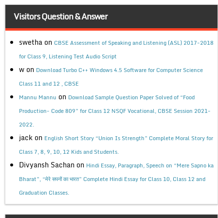
Visitors Question & Answer
swetha
on
CBSE Assessment of Speaking and Listening (ASL) 2017-2018
for Class 9, Listening Test Audio Script
w
on
Download Turbo C++ Windows 4.5 Software for Computer Science
Class 11 and 12 , CBSE
on
Mannu Mannu
Download Sample Question Paper Solved of “Food
Production- Code 809” for Class 12 NSQF Vocational, CBSE Session 2021-
2022.
jack
on
English Short Story “Union Is Strength” Complete Moral Story for
Class 7, 8, 9, 10, 12 Kids and Students.
Divyansh Sachan
on
Hindi Essay, Paragraph, Speech on “Mere Sapno ka
Bharat”, “मेरे सपनों का भारत” Complete Hindi Essay for Class 10, Class 12 and
Graduation Classes.