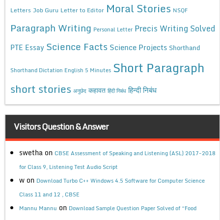
Moral Stories
Letters
Job Guru
Letter to Editor
NSQF
Paragraph Writing
Precis Writing Solved
Personal Letter
Science Facts
Science Projects
PTE Essay
Shorthand
Short Paragraph
Shorthand Dictation English 5 Minutes
short stories
कहावत
हिन्दी निबंध
अनुछेद
हिंदी निबंध
Visitors Question & Answer
swetha
on
CBSE Assessment of Speaking and Listening (ASL) 2017-2018
for Class 9, Listening Test Audio Script
w
on
Download Turbo C++ Windows 4.5 Software for Computer Science
Class 11 and 12 , CBSE
on
Mannu Mannu
Download Sample Question Paper Solved of “Food