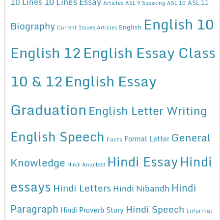
10 Lines Essay
10 Lines
ASL 11
Articles
ASL 9 Speaking
ASL 10
English 10
Biography
English
Current Issues Articles
English 12
English Essay Class
10 & 12
English Essay
Graduation
English Letter Writing
English Speech
General
Formal Letter
Facts
Hindi Essay
Hindi
Knowledge
Hindi Anuched
essays
Hindi
Hindi Letters
Hindi Nibandh
Paragraph
Hindi Speech
Hindi Proverb Story
Informal