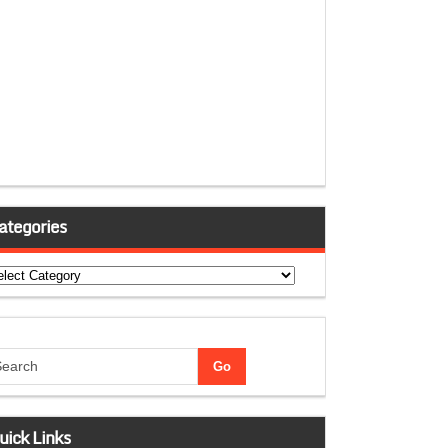
ategories
tegories
uick Links