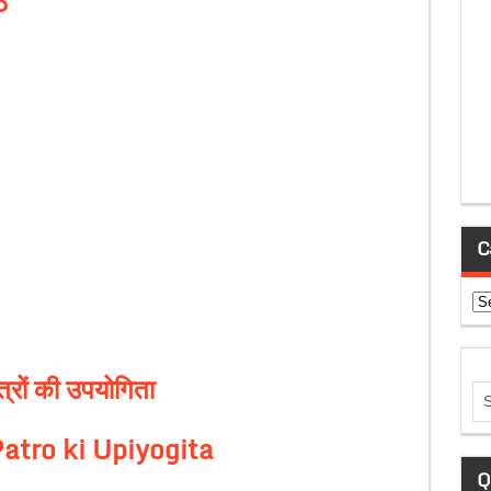
C
Ca
्रों की उपयोगिता
atro ki Upiyogita
Q