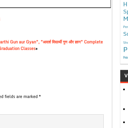
H
S
M
i
Per
S
i Gun aur Gyan”, ”आदर्श विद्यार्थी गुण और ज्ञान” Complete
Sho
P
 Graduation Classes
»
निबं
V
ed fields are marked
*