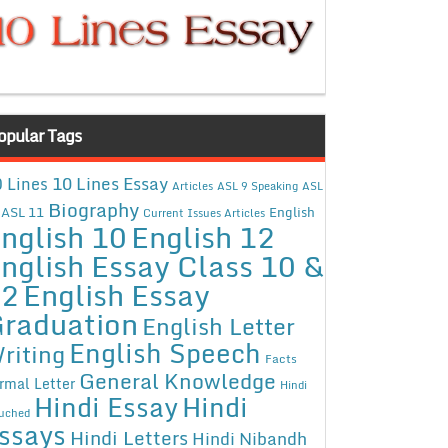
opular Tags
10 Lines Essay
 Lines
Articles
ASL 9 Speaking
ASL
Biography
ASL 11
English
Current Issues Articles
nglish 10
English 12
nglish Essay Class 10 &
12
English Essay
raduation
English Letter
English Speech
riting
Facts
General Knowledge
rmal Letter
Hindi
Hindi Essay
Hindi
uched
ssays
Hindi Letters
Hindi Nibandh