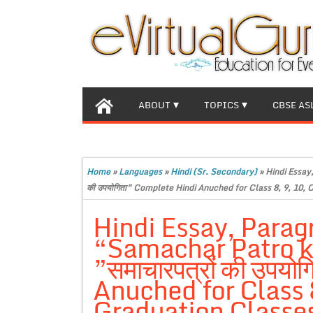
ABOUT
TOPICS
CBSE AS
Home
»
Languages
»
Hindi (Sr. Secondary)
»
Hindi Essay
की उपयोगिता” Complete Hindi Anuched for Class 8, 9, 10,
Hindi Essay, Parag
“Samachar Patro ki
”समाचारपत्रों की उपय
Anuched for Class 
Graduation Classe