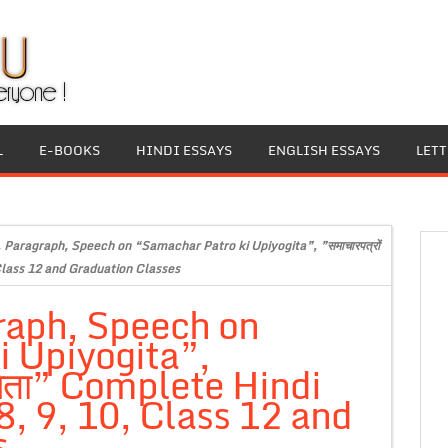
L
E-BOOKS
HINDI ESSAYS
ENGLISH ESSAYS
LET
, Paragraph, Speech on “Samachar Patro ki Upiyogita”, ”समाचारपत्रों
 Class 12 and Graduation Classes
raph, Speech on
 Upiyogita”,
ोगिता” Complete Hindi
8, 9, 10, Class 12 and
s