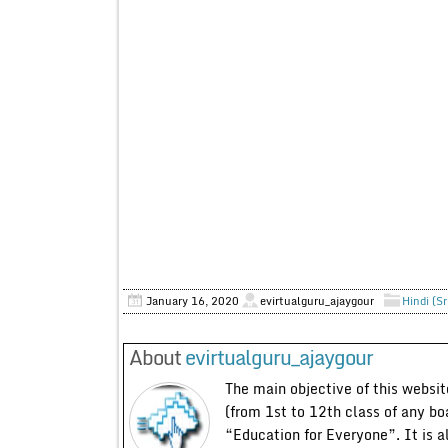
January 16, 2020
evirtualguru_ajaygour
Hindi (S
About
evirtualguru_ajaygour
The main objective of this website
(from 1st to 12th class of any bo
“Education for Everyone”. It is a