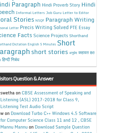
indi Paragraph
Hindi
Hindi Proverb Story
peech
Informal Letters
Job Guru
Letter to Editor
oral Stories
Paragraph Writing
NSQF
Precis Writing Solved
PTE Essay
sonal Letter
cience Facts
Science Projects
Shorthand
Short
rthand Dictation English 5 Minutes
aragraph
short stories
कहावत
अनुछेद
हिंदी
हिन्दी निबंध
ध
isitors Question & Answer
swetha
on
CBSE Assessment of Speaking and
Listening (ASL) 2017-2018 for Class 9,
Listening Test Audio Script
w
on
Download Turbo C++ Windows 4.5 Software
for Computer Science Class 11 and 12 , CBSE
Mannu Mannu
on
Download Sample Question