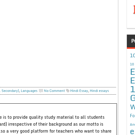
P
10
10
E
E
r. Secondary)
,
Languages
No Comment
Hindi Essay
,
Hindi essays
G
W
Fo
 is to provide quality study material to all students
ard) irrespective of their background as our motto is
An
e
lso a very good platform for teachers who want to share