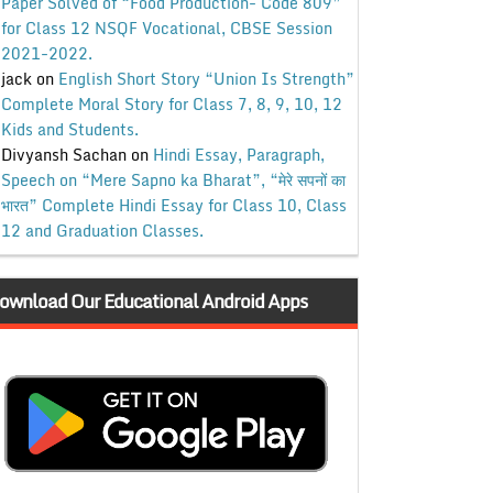
Paper Solved of “Food Production- Code 809”
for Class 12 NSQF Vocational, CBSE Session
2021-2022.
jack
on
English Short Story “Union Is Strength”
Complete Moral Story for Class 7, 8, 9, 10, 12
Kids and Students.
Divyansh Sachan
on
Hindi Essay, Paragraph,
Speech on “Mere Sapno ka Bharat”, “मेरे सपनों का
भारत” Complete Hindi Essay for Class 10, Class
12 and Graduation Classes.
ownload Our Educational Android Apps