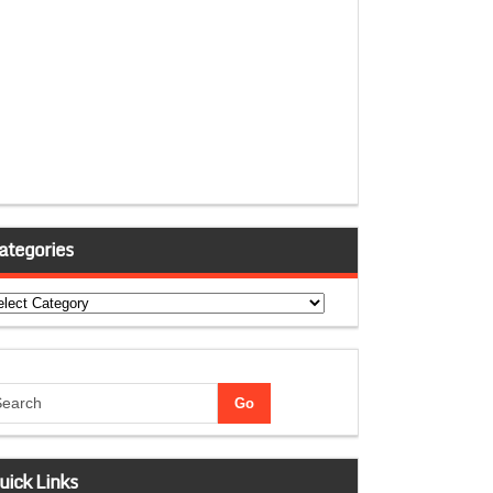
ategories
tegories
uick Links