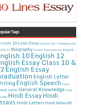
opular Tags
10 Lines Essay
 Lines
Articles
ASL 9 Speaking
ASL
Biography
ASL 11
English
Current Issues Articles
nglish 10
English 12
nglish Essay Class 10 &
12
English Essay
raduation
English Letter
English Speech
riting
Facts
General Knowledge
rmal Letter
Hindi
Hindi Essay
Hindi
uched
ssays
Hindi Letters
Hindi Nibandh