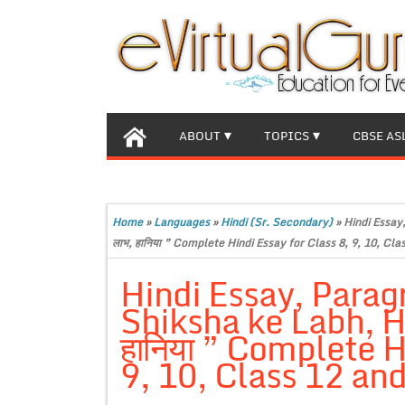
ABOUT
TOPICS
CBSE AS
Home
»
Languages
»
Hindi (Sr. Secondary)
»
Hindi Essay
लाभ, हानिया ” Complete Hindi Essay for Class 8, 9, 10, Cl
Hindi Essay, Para
Shiksha ke Labh, Han
हानिया ” Complete H
9, 10, Class 12 an