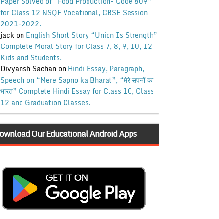
Paper Solved of “Food Production- Code 809”
for Class 12 NSQF Vocational, CBSE Session
2021-2022.
jack
on
English Short Story “Union Is Strength”
Complete Moral Story for Class 7, 8, 9, 10, 12
Kids and Students.
Divyansh Sachan
on
Hindi Essay, Paragraph,
Speech on “Mere Sapno ka Bharat”, “मेरे सपनों का
भारत” Complete Hindi Essay for Class 10, Class
12 and Graduation Classes.
ownload Our Educational Android Apps