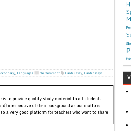
H
S
M
Per
S
Sho
P
निबं
Secondary)
,
Languages
No Comment
Hindi Essay
,
Hindi essays
V
 is to provide quality study material to all students
ard) irrespective of their background as our motto is
lso a very good platform for teachers who want to share