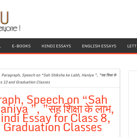
L
E-BOOKS
HINDI ESSAYS
ENGLISH ESSAYS
LET
, Paragraph, Speech on “Sah Shiksha ke Labh, Haniya ”, ”सह शिक्षा के
ass 12 and Graduation Classes
graph, Speech on “Sah
iya ”, ”सह शिक्षा के लाभ,
indi Essay for Class 8,
d Graduation Classes