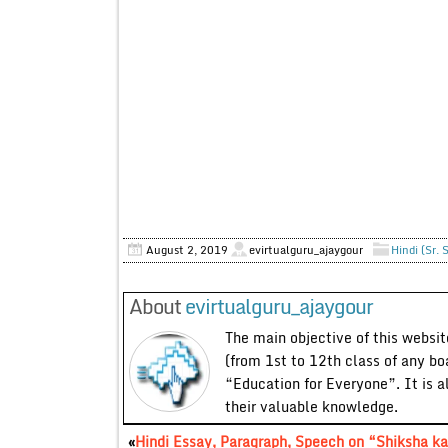
August 2, 2019
evirtualguru_ajaygour
Hindi (Sr. 
About
evirtualguru_ajaygour
The main objective of this website
(from 1st to 12th class of any bo
“Education for Everyone”. It is a
their valuable knowledge.
«
Hindi Essay, Paragraph, Speech on “Shiksha ka