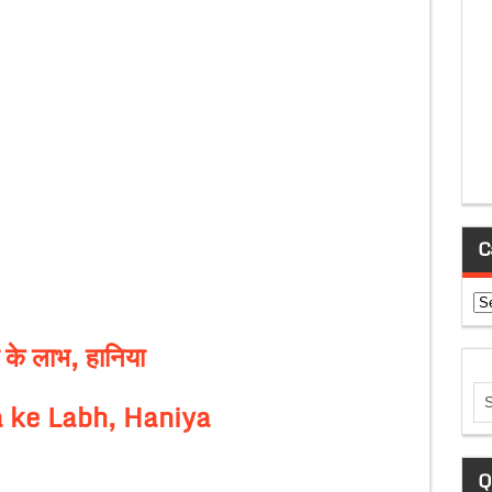
C
Ca
ा के लाभ, हानिया
a ke Labh, Haniya
Q