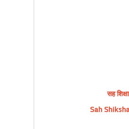
सह शिक्ष
Sah Shiksh