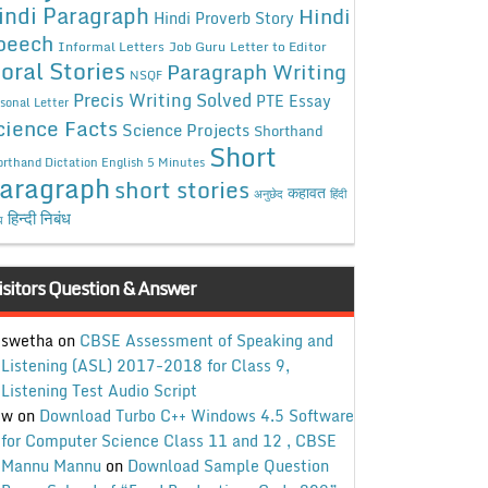
indi Paragraph
Hindi
Hindi Proverb Story
peech
Informal Letters
Job Guru
Letter to Editor
oral Stories
Paragraph Writing
NSQF
Precis Writing Solved
PTE Essay
sonal Letter
cience Facts
Science Projects
Shorthand
Short
rthand Dictation English 5 Minutes
aragraph
short stories
कहावत
अनुछेद
हिंदी
हिन्दी निबंध
ध
isitors Question & Answer
swetha
on
CBSE Assessment of Speaking and
Listening (ASL) 2017-2018 for Class 9,
Listening Test Audio Script
w
on
Download Turbo C++ Windows 4.5 Software
for Computer Science Class 11 and 12 , CBSE
Mannu Mannu
on
Download Sample Question