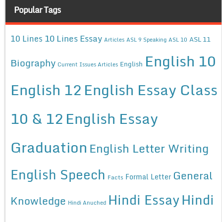
Popular Tags
10 Lines Essay
10 Lines
ASL 11
Articles
ASL 9 Speaking
ASL 10
English 10
Biography
English
Current Issues Articles
English 12
English Essay Class
10 & 12
English Essay
Graduation
English Letter Writing
English Speech
General
Formal Letter
Facts
Hindi Essay
Hindi
Knowledge
Hindi Anuched