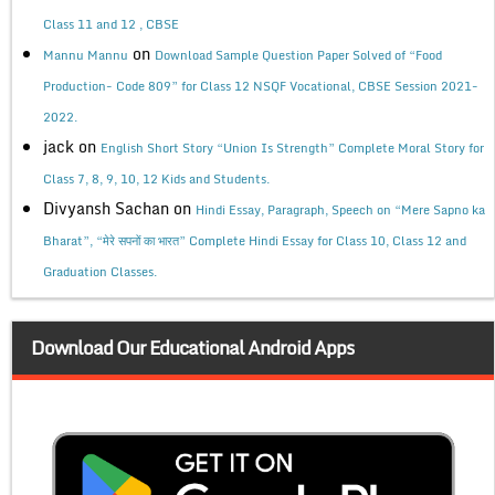
Class 11 and 12 , CBSE
on
Mannu Mannu
Download Sample Question Paper Solved of “Food
Production- Code 809” for Class 12 NSQF Vocational, CBSE Session 2021-
2022.
jack
on
English Short Story “Union Is Strength” Complete Moral Story for
Class 7, 8, 9, 10, 12 Kids and Students.
Divyansh Sachan
on
Hindi Essay, Paragraph, Speech on “Mere Sapno ka
Bharat”, “मेरे सपनों का भारत” Complete Hindi Essay for Class 10, Class 12 and
Graduation Classes.
Download Our Educational Android Apps