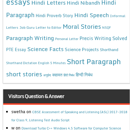
essays
Hindi
Hindi Letters
Hindi Nibandh
Paragraph
Hindi Speech
Hindi Proverb Story
Informal
Moral Stories
Letters
Job Guru
Letter to Editor
NSQF
Paragraph Writing
Precis Writing Solved
Personal Letter
Science Facts
Science Projects
PTE Essay
Shorthand
Short Paragraph
Shorthand Dictation English 5 Minutes
short stories
कहावत
हिन्दी निबंध
अनुछेद
हिंदी निबंध
Visitors Question & Answer
swetha
on
CBSE Assessment of Speaking and Listening (ASL) 2017-2018
for Class 9, Listening Test Audio Script
w
on
Download Turbo C++ Windows 4.5 Software for Computer Science