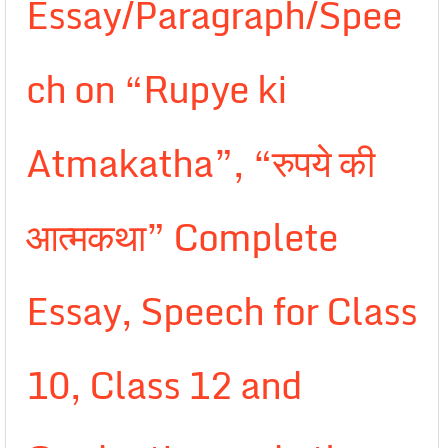
Essay/Paragraph/Spee
ch on “Rupye ki
Atmakatha”, “रुपये की
आत्मकथा” Complete
Essay, Speech for Class
10, Class 12 and