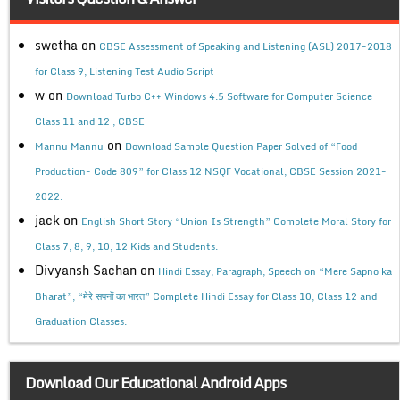
swetha
on
CBSE Assessment of Speaking and Listening (ASL) 2017-2018
for Class 9, Listening Test Audio Script
w
on
Download Turbo C++ Windows 4.5 Software for Computer Science
Class 11 and 12 , CBSE
on
Mannu Mannu
Download Sample Question Paper Solved of “Food
Production- Code 809” for Class 12 NSQF Vocational, CBSE Session 2021-
2022.
jack
on
English Short Story “Union Is Strength” Complete Moral Story for
Class 7, 8, 9, 10, 12 Kids and Students.
Divyansh Sachan
on
Hindi Essay, Paragraph, Speech on “Mere Sapno ka
Bharat”, “मेरे सपनों का भारत” Complete Hindi Essay for Class 10, Class 12 and
Graduation Classes.
Download Our Educational Android Apps