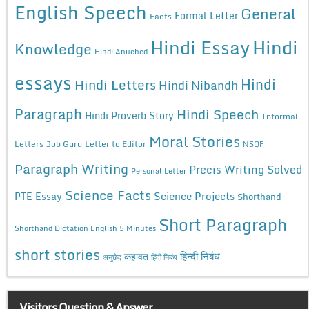
English Speech
General
Formal Letter
Facts
Hindi Essay
Hindi
Knowledge
Hindi Anuched
essays
Hindi
Hindi Letters
Hindi Nibandh
Paragraph
Hindi Speech
Hindi Proverb Story
Informal
Moral Stories
Letters
Job Guru
Letter to Editor
NSQF
Paragraph Writing
Precis Writing Solved
Personal Letter
Science Facts
Science Projects
PTE Essay
Shorthand
Short Paragraph
Shorthand Dictation English 5 Minutes
short stories
कहावत
हिन्दी निबंध
अनुछेद
हिंदी निबंध
Visitors Question & Answer