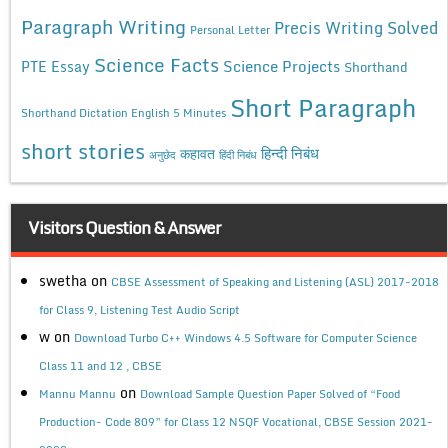
Paragraph Writing
Precis Writing Solved
Personal Letter
Science Facts
Science Projects
PTE Essay
Shorthand
Short Paragraph
Shorthand Dictation English 5 Minutes
short stories
कहावत
हिन्दी निबंध
अनुछेद
हिंदी निबंध
Visitors Question & Answer
swetha
on
CBSE Assessment of Speaking and Listening (ASL) 2017-2018
for Class 9, Listening Test Audio Script
w
on
Download Turbo C++ Windows 4.5 Software for Computer Science
Class 11 and 12 , CBSE
on
Mannu Mannu
Download Sample Question Paper Solved of “Food
Production- Code 809” for Class 12 NSQF Vocational, CBSE Session 2021-