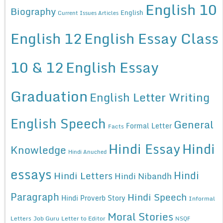
English 10
Biography
English
Current Issues Articles
English 12
English Essay Class
10 & 12
English Essay
Graduation
English Letter Writing
English Speech
General
Formal Letter
Facts
Hindi Essay
Hindi
Knowledge
Hindi Anuched
essays
Hindi
Hindi Letters
Hindi Nibandh
Paragraph
Hindi Speech
Hindi Proverb Story
Informal
Moral Stories
Letters
Job Guru
Letter to Editor
NSQF