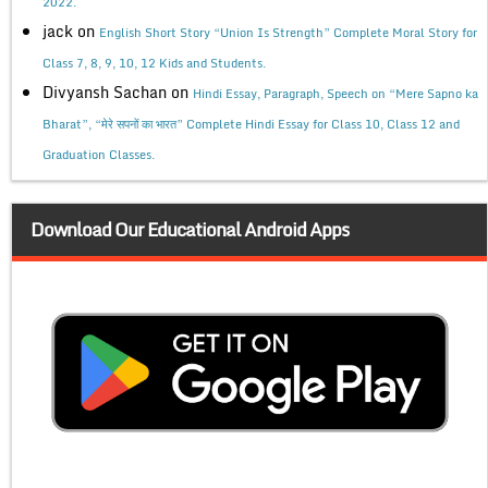
2022.
jack
on
English Short Story “Union Is Strength” Complete Moral Story for
Class 7, 8, 9, 10, 12 Kids and Students.
Divyansh Sachan
on
Hindi Essay, Paragraph, Speech on “Mere Sapno ka
Bharat”, “मेरे सपनों का भारत” Complete Hindi Essay for Class 10, Class 12 and
Graduation Classes.
Download Our Educational Android Apps