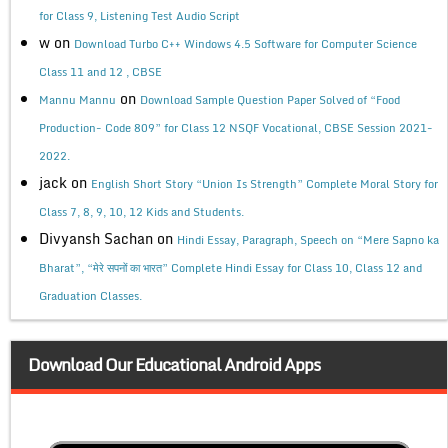
for Class 9, Listening Test Audio Script
w
on
Download Turbo C++ Windows 4.5 Software for Computer Science
Class 11 and 12 , CBSE
on
Mannu Mannu
Download Sample Question Paper Solved of “Food
Production- Code 809” for Class 12 NSQF Vocational, CBSE Session 2021-
2022.
jack
on
English Short Story “Union Is Strength” Complete Moral Story for
Class 7, 8, 9, 10, 12 Kids and Students.
Divyansh Sachan
on
Hindi Essay, Paragraph, Speech on “Mere Sapno ka
Bharat”, “मेरे सपनों का भारत” Complete Hindi Essay for Class 10, Class 12 and
Graduation Classes.
Download Our Educational Android Apps