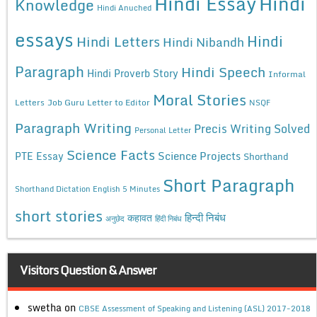
Hindi Essay
Hindi
Knowledge
Hindi Anuched
essays
Hindi
Hindi Letters
Hindi Nibandh
Paragraph
Hindi Speech
Hindi Proverb Story
Informal
Moral Stories
Letters
Job Guru
Letter to Editor
NSQF
Paragraph Writing
Precis Writing Solved
Personal Letter
Science Facts
Science Projects
PTE Essay
Shorthand
Short Paragraph
Shorthand Dictation English 5 Minutes
short stories
कहावत
हिन्दी निबंध
अनुछेद
हिंदी निबंध
Visitors Question & Answer
swetha
on
CBSE Assessment of Speaking and Listening (ASL) 2017-2018