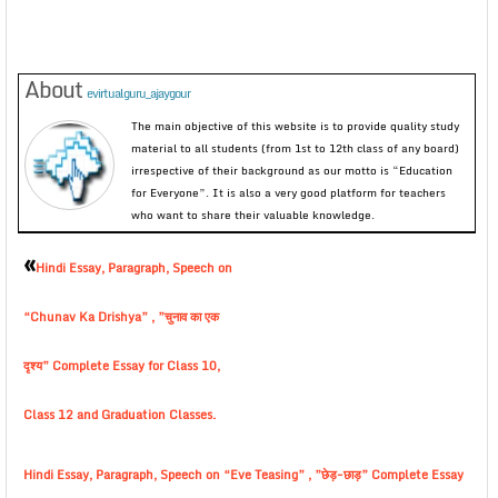
About
evirtualguru_ajaygour
The main objective of this website is to provide quality study
material to all students (from 1st to 12th class of any board)
irrespective of their background as our motto is “Education
for Everyone”. It is also a very good platform for teachers
who want to share their valuable knowledge.
«
Hindi Essay, Paragraph, Speech on
“Chunav Ka Drishya” , ”चुनाव का एक
दृश्य” Complete Essay for Class 10,
Class 12 and Graduation Classes.
Hindi Essay, Paragraph, Speech on “Eve Teasing” , ”छेड़-छाड़” Complete Essay