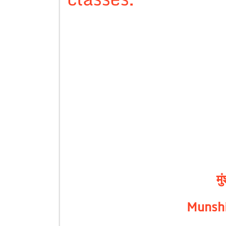
मु
Munsh