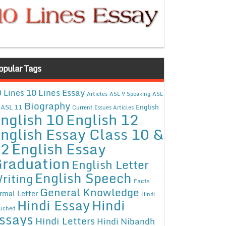
opular Tags
10 Lines Essay
 Lines
Articles
ASL 9 Speaking
ASL
Biography
ASL 11
English
Current Issues Articles
nglish 10
English 12
nglish Essay Class 10 &
12
English Essay
raduation
English Letter
English Speech
riting
Facts
General Knowledge
rmal Letter
Hindi
Hindi Essay
Hindi
uched
ssays
Hindi Letters
Hindi Nibandh