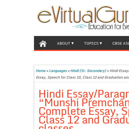
ABOUT
TOPICS
CBSE AS
Home
»
Languages
»
Hindi (Sr. Secondary)
»
Hindi Essay
Essay, Speech for Class 10, Class 12 and Graduation and
Hindi Essay/Parag
“Munshi Premchand”, 
Complete Essay, Sp
Class 12 and Gradu
classes.