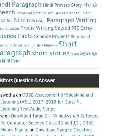
indi Paragraph
Hindi
Hindi Proverb Story
peech
Informal Letters
Job Guru
Letter to Editor
oral Stories
Paragraph Writing
NSQF
Precis Writing Solved
PTE Essay
sonal Letter
cience Facts
Science Projects
Shorthand
Short
rthand Dictation English 5 Minutes
aragraph
short stories
कहावत
अनुछेद
हिंदी
हिन्दी निबंध
ध
isitors Question & Answer
swetha
on
CBSE Assessment of Speaking and
Listening (ASL) 2017-2018 for Class 9,
Listening Test Audio Script
w
on
Download Turbo C++ Windows 4.5 Software
for Computer Science Class 11 and 12 , CBSE
Mannu Mannu
on
Download Sample Question