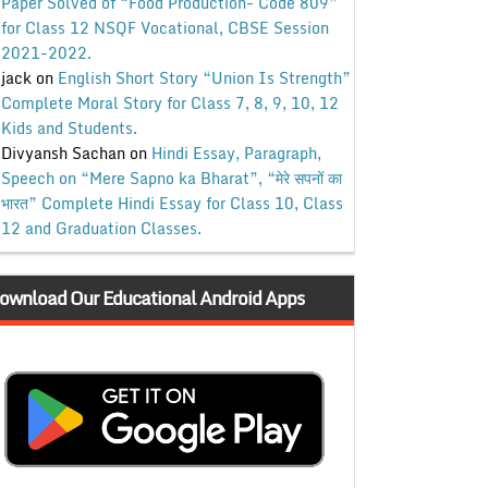
Paper Solved of “Food Production- Code 809”
for Class 12 NSQF Vocational, CBSE Session
2021-2022.
jack
on
English Short Story “Union Is Strength”
Complete Moral Story for Class 7, 8, 9, 10, 12
Kids and Students.
Divyansh Sachan
on
Hindi Essay, Paragraph,
Speech on “Mere Sapno ka Bharat”, “मेरे सपनों का
भारत” Complete Hindi Essay for Class 10, Class
12 and Graduation Classes.
ownload Our Educational Android Apps