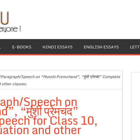
L
E-BOOKS
HINDI ESSAYS
ENGLISH ESSAYS
LET
/Paragraph/Speech on “Munshi Premchand”, “मुंशी प्रेमचंद” Complete
 other classes.
raph/Speech on
“मुंशी प्रेमचंद”
eech for Class 10,
ation and other