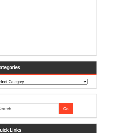
ategories
tegories
uick Links