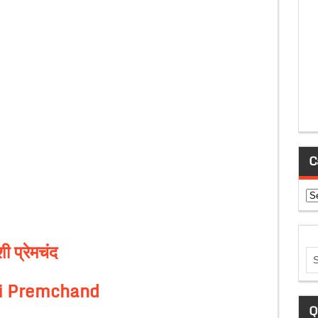
C
Ca
ंशी प्रेमचंद
i Premchand
Q