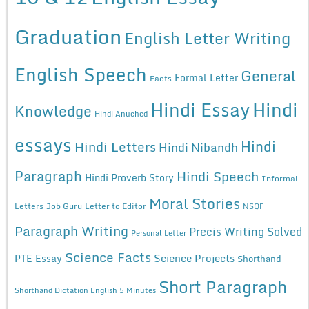
Graduation
English Letter Writing
English Speech
General
Formal Letter
Facts
Hindi Essay
Hindi
Knowledge
Hindi Anuched
essays
Hindi
Hindi Letters
Hindi Nibandh
Paragraph
Hindi Speech
Hindi Proverb Story
Informal
Moral Stories
Letters
Job Guru
Letter to Editor
NSQF
Paragraph Writing
Precis Writing Solved
Personal Letter
Science Facts
Science Projects
PTE Essay
Shorthand
Short Paragraph
Shorthand Dictation English 5 Minutes