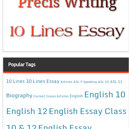
Popular Tags
10 Lines Essay
10 Lines
ASL 11
Articles
ASL 9 Speaking
ASL 10
English 10
Biography
English
Current Issues Articles
English 12
English Essay Class
10 & 12
English Essay