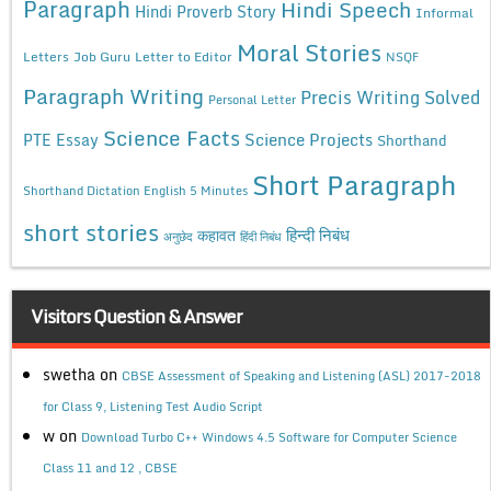
Paragraph
Hindi Speech
Hindi Proverb Story
Informal
Moral Stories
Letters
Job Guru
Letter to Editor
NSQF
Paragraph Writing
Precis Writing Solved
Personal Letter
Science Facts
Science Projects
PTE Essay
Shorthand
Short Paragraph
Shorthand Dictation English 5 Minutes
short stories
कहावत
हिन्दी निबंध
अनुछेद
हिंदी निबंध
Visitors Question & Answer
swetha
on
CBSE Assessment of Speaking and Listening (ASL) 2017-2018
for Class 9, Listening Test Audio Script
w
on
Download Turbo C++ Windows 4.5 Software for Computer Science
Class 11 and 12 , CBSE