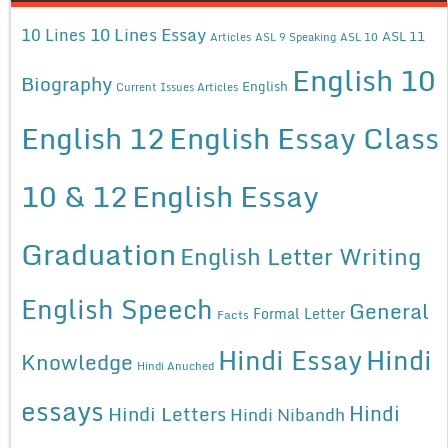
10 Lines Essay
10 Lines
ASL 11
Articles
ASL 9 Speaking
ASL 10
English 10
Biography
English
Current Issues Articles
English 12
English Essay Class
10 & 12
English Essay
Graduation
English Letter Writing
English Speech
General
Formal Letter
Facts
Hindi Essay
Hindi
Knowledge
Hindi Anuched
essays
Hindi
Hindi Letters
Hindi Nibandh