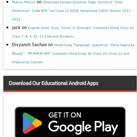
on
Mannu Mannu
Download Sample Question Paper Solved of “Food
Production- Code 809” for Class 12 NSQF Vocational, CBSE Session 2021-
2022.
jack
on
English Short Story “Union Is Strength” Complete Moral Story for
Class 7, 8, 9, 10, 12 Kids and Students.
Divyansh Sachan
on
Hindi Essay, Paragraph, Speech on “Mere Sapno ka
Bharat”, “मेरे सपनों का भारत” Complete Hindi Essay for Class 10, Class 12 and
Graduation Classes.
Download Our Educational Android Apps