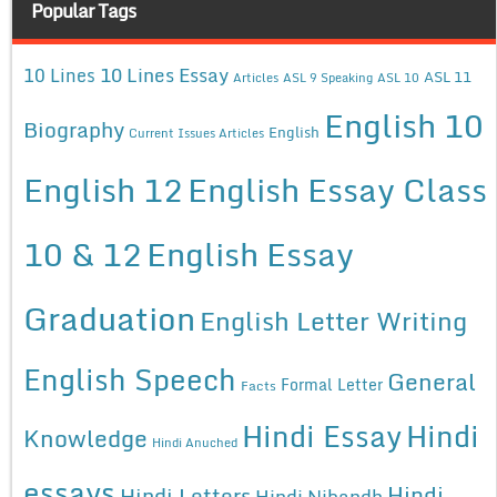
Popular Tags
10 Lines Essay
10 Lines
ASL 11
Articles
ASL 9 Speaking
ASL 10
English 10
Biography
English
Current Issues Articles
English 12
English Essay Class
10 & 12
English Essay
Graduation
English Letter Writing
English Speech
General
Formal Letter
Facts
Hindi Essay
Hindi
Knowledge
Hindi Anuched
essays
Hindi
Hindi Letters
Hindi Nibandh