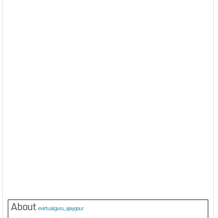
About
evirtualguru_ajaygour