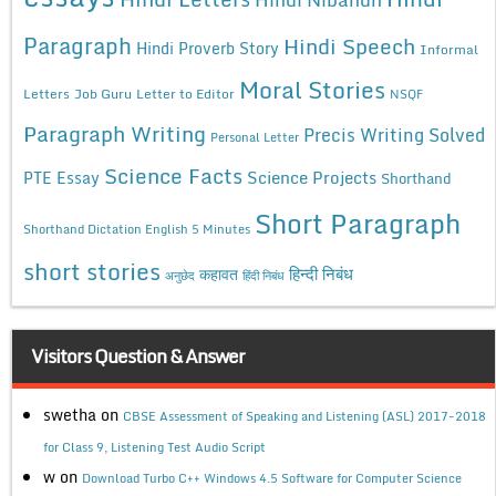
Paragraph
Hindi Speech
Hindi Proverb Story
Informal
Moral Stories
Letters
Job Guru
Letter to Editor
NSQF
Paragraph Writing
Precis Writing Solved
Personal Letter
Science Facts
Science Projects
PTE Essay
Shorthand
Short Paragraph
Shorthand Dictation English 5 Minutes
short stories
कहावत
हिन्दी निबंध
अनुछेद
हिंदी निबंध
Visitors Question & Answer
swetha
on
CBSE Assessment of Speaking and Listening (ASL) 2017-2018
for Class 9, Listening Test Audio Script
w
on
Download Turbo C++ Windows 4.5 Software for Computer Science