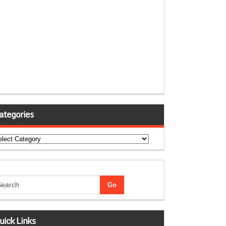
ategories
tegories
uick Links