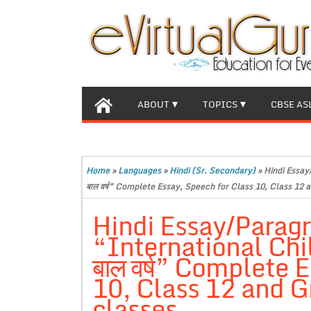
ABOUT
TOPICS
CBSE AS
Home
»
Languages
»
Hindi (Sr. Secondary)
»
Hindi Essay/
बाल वर्ष” Complete Essay, Speech for Class 10, Class 12 
Hindi Essay/Parag
“International Childr
बाल वर्ष” Complete 
10, Class 12 and G
classes.