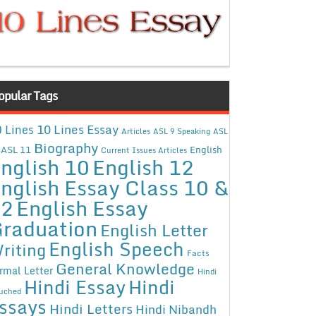
opular Tags
10 Lines Essay
 Lines
Articles
ASL 9 Speaking
ASL
Biography
ASL 11
English
Current Issues Articles
nglish 10
English 12
nglish Essay Class 10 &
12
English Essay
raduation
English Letter
English Speech
riting
Facts
General Knowledge
rmal Letter
Hindi
Hindi Essay
Hindi
uched
ssays
Hindi Letters
Hindi Nibandh