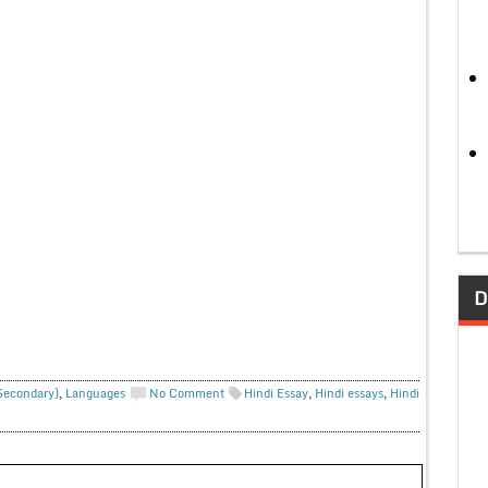
D
 Secondary)
,
Languages
No Comment
Hindi Essay
,
Hindi essays
,
Hindi