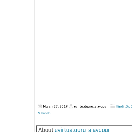
March 27, 2019
evirtualguru_ajaygour
Hindi (Sr.
Nibandh
About
evirtualguru_ajaygour