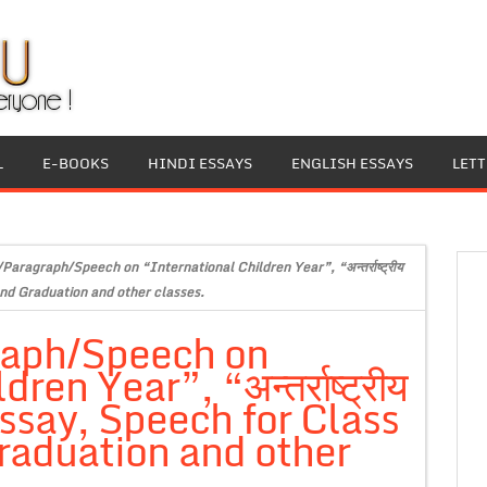
L
E-BOOKS
HINDI ESSAYS
ENGLISH ESSAYS
LET
Paragraph/Speech on “International Children Year”, “अन्तर्राष्ट्रीय
and Graduation and other classes.
raph/Speech on
en Year”, “अन्तर्राष्ट्रीय
Essay, Speech for Class
raduation and other