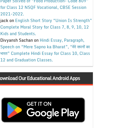
Paper Solved of “Food Production- Code 809”
for Class 12 NSQF Vocational, CBSE Session
2021-2022.
jack
on
English Short Story “Union Is Strength”
Complete Moral Story for Class 7, 8, 9, 10, 12
Kids and Students.
Divyansh Sachan
on
Hindi Essay, Paragraph,
Speech on “Mere Sapno ka Bharat”, “मेरे सपनों का
भारत” Complete Hindi Essay for Class 10, Class
12 and Graduation Classes.
ownload Our Educational Android Apps