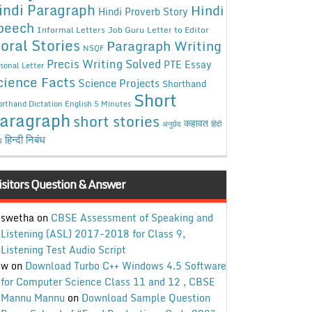
indi Paragraph
Hindi
Hindi Proverb Story
peech
Informal Letters
Job Guru
Letter to Editor
oral Stories
Paragraph Writing
NSQF
Precis Writing Solved
PTE Essay
sonal Letter
cience Facts
Science Projects
Shorthand
Short
rthand Dictation English 5 Minutes
aragraph
short stories
कहावत
अनुछेद
हिंदी
हिन्दी निबंध
ध
isitors Question & Answer
swetha
on
CBSE Assessment of Speaking and
Listening (ASL) 2017-2018 for Class 9,
Listening Test Audio Script
w
on
Download Turbo C++ Windows 4.5 Software
for Computer Science Class 11 and 12 , CBSE
Mannu Mannu
on
Download Sample Question