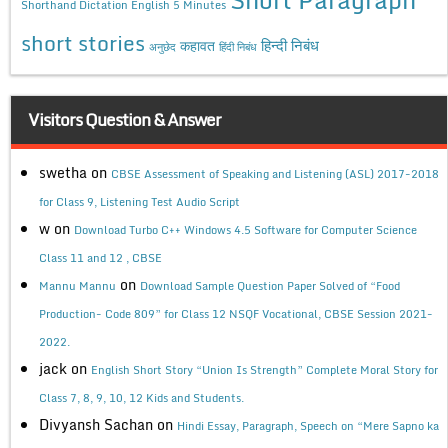
Shorthand Dictation English 5 Minutes
short stories
कहावत
हिन्दी निबंध
अनुछेद
हिंदी निबंध
Visitors Question & Answer
swetha
on
CBSE Assessment of Speaking and Listening (ASL) 2017-2018
for Class 9, Listening Test Audio Script
w
on
Download Turbo C++ Windows 4.5 Software for Computer Science
Class 11 and 12 , CBSE
on
Mannu Mannu
Download Sample Question Paper Solved of “Food
Production- Code 809” for Class 12 NSQF Vocational, CBSE Session 2021-
2022.
jack
on
English Short Story “Union Is Strength” Complete Moral Story for
Class 7, 8, 9, 10, 12 Kids and Students.
Divyansh Sachan
on
Hindi Essay, Paragraph, Speech on “Mere Sapno ka