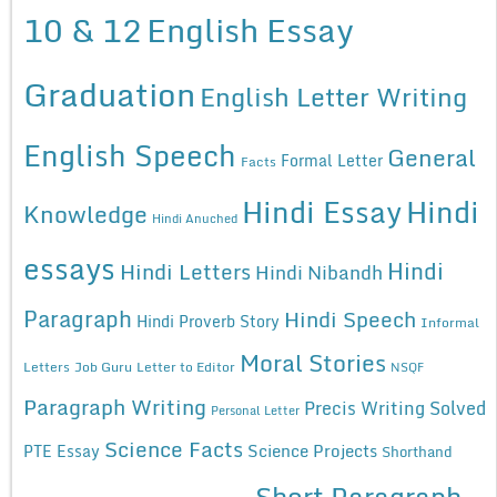
10 & 12
English Essay
Graduation
English Letter Writing
English Speech
General
Formal Letter
Facts
Hindi Essay
Hindi
Knowledge
Hindi Anuched
essays
Hindi
Hindi Letters
Hindi Nibandh
Paragraph
Hindi Speech
Hindi Proverb Story
Informal
Moral Stories
Letters
Job Guru
Letter to Editor
NSQF
Paragraph Writing
Precis Writing Solved
Personal Letter
Science Facts
Science Projects
PTE Essay
Shorthand
Short Paragraph