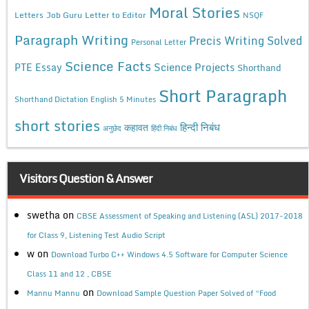
Moral Stories
Letters
Job Guru
Letter to Editor
NSQF
Paragraph Writing
Precis Writing Solved
Personal Letter
Science Facts
Science Projects
PTE Essay
Shorthand
Short Paragraph
Shorthand Dictation English 5 Minutes
short stories
कहावत
हिन्दी निबंध
अनुछेद
हिंदी निबंध
Visitors Question & Answer
swetha
on
CBSE Assessment of Speaking and Listening (ASL) 2017-2018
for Class 9, Listening Test Audio Script
w
on
Download Turbo C++ Windows 4.5 Software for Computer Science
Class 11 and 12 , CBSE
on
Mannu Mannu
Download Sample Question Paper Solved of “Food