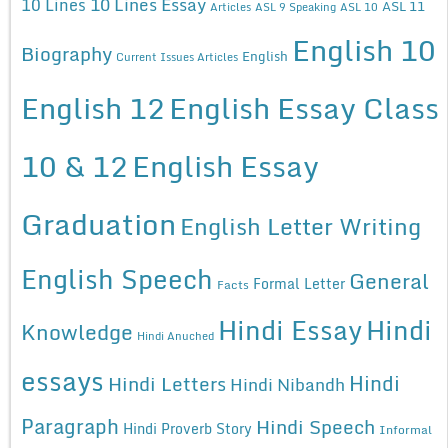
10 Lines Essay
10 Lines
ASL 11
Articles
ASL 9 Speaking
ASL 10
English 10
Biography
English
Current Issues Articles
English 12
English Essay Class
10 & 12
English Essay
Graduation
English Letter Writing
English Speech
General
Formal Letter
Facts
Hindi Essay
Hindi
Knowledge
Hindi Anuched
essays
Hindi
Hindi Letters
Hindi Nibandh
Paragraph
Hindi Speech
Hindi Proverb Story
Informal