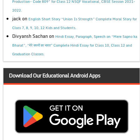
Production- Code 809” for Class 12 NSQF Vocational, CBSE Session 2021-
2022.
jack
on
English Short Story “Union Is Strength” Complete Moral Story for
Class 7, 8, 9, 10, 12 Kids and Students.
Divyansh Sachan
on
Hindi Essay, Paragraph, Speech on “Mere Sapno ka
Bharat”, “मेरे सपनों का भारत” Complete Hindi Essay for Class 10, Class 12 and
Graduation Classes.
Download Our Educational Android Apps