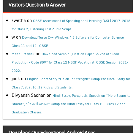
Visitors Question & Answer
swetha
on
CBSE Assessment of Speaking and Listening (ASL) 2017-2018
for Class 9, Listening Test Audio Script
w
on
Download Turbo C++ Windows 4.5 Software for Computer Science
Class 11 and 12 , CBSE
on
Mannu Mannu
Download Sample Question Paper Solved of “Food
Production- Code 809” for Class 12 NSQF Vocational, CBSE Session 2021-
2022.
jack
on
English Short Story “Union Is Strength” Complete Moral Story for
Class 7, 8, 9, 10, 12 Kids and Students.
Divyansh Sachan
on
Hindi Essay, Paragraph, Speech on “Mere Sapno ka
Bharat”, “मेरे सपनों का भारत” Complete Hindi Essay for Class 10, Class 12 and
Graduation Classes.
Download Our Educational Android Apps