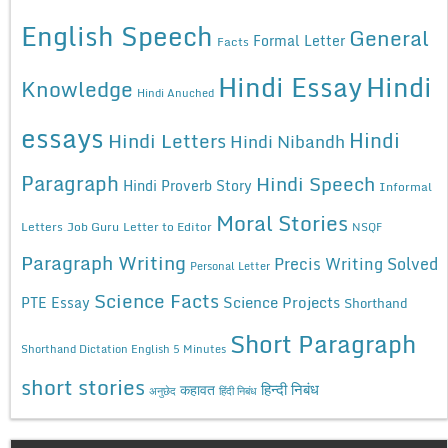
English Speech
General
Formal Letter
Facts
Hindi Essay
Hindi
Knowledge
Hindi Anuched
essays
Hindi
Hindi Letters
Hindi Nibandh
Paragraph
Hindi Speech
Hindi Proverb Story
Informal
Moral Stories
Letters
Job Guru
Letter to Editor
NSQF
Paragraph Writing
Precis Writing Solved
Personal Letter
Science Facts
Science Projects
PTE Essay
Shorthand
Short Paragraph
Shorthand Dictation English 5 Minutes
short stories
कहावत
हिन्दी निबंध
अनुछेद
हिंदी निबंध