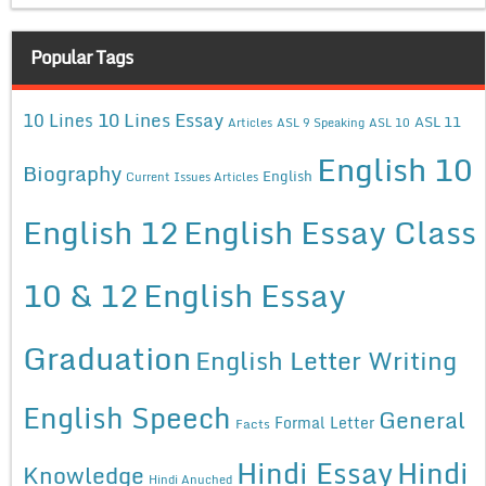
Popular Tags
10 Lines Essay
10 Lines
ASL 11
Articles
ASL 9 Speaking
ASL 10
English 10
Biography
English
Current Issues Articles
English 12
English Essay Class
10 & 12
English Essay
Graduation
English Letter Writing
English Speech
General
Formal Letter
Facts
Hindi Essay
Hindi
Knowledge
Hindi Anuched