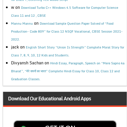
w
on
Download Turbo C++ Windows 4.5 Software for Computer Science
Class 11 and 12 , CBSE
on
Mannu Mannu
Download Sample Question Paper Solved of “Food
Production- Code 809” for Class 12 NSQF Vocational, CBSE Session 2021-
2022.
jack
on
English Short Story “Union Is Strength” Complete Moral Story for
Class 7, 8, 9, 10, 12 Kids and Students.
Divyansh Sachan
on
Hindi Essay, Paragraph, Speech on “Mere Sapno ka
Bharat”, “मेरे सपनों का भारत” Complete Hindi Essay for Class 10, Class 12 and
Graduation Classes.
Download Our Educational Android Apps