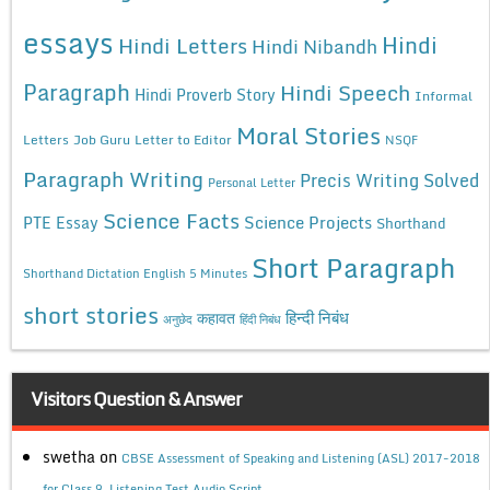
essays
Hindi
Hindi Letters
Hindi Nibandh
Paragraph
Hindi Speech
Hindi Proverb Story
Informal
Moral Stories
Letters
Job Guru
Letter to Editor
NSQF
Paragraph Writing
Precis Writing Solved
Personal Letter
Science Facts
Science Projects
PTE Essay
Shorthand
Short Paragraph
Shorthand Dictation English 5 Minutes
short stories
कहावत
हिन्दी निबंध
अनुछेद
हिंदी निबंध
Visitors Question & Answer
swetha
on
CBSE Assessment of Speaking and Listening (ASL) 2017-2018
for Class 9, Listening Test Audio Script