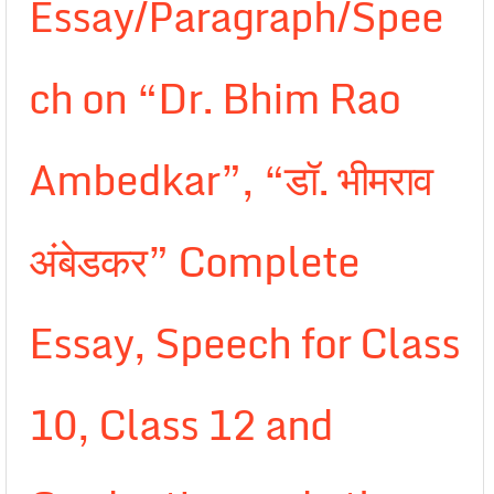
Essay/Paragraph/Spee
ch on “Dr. Bhim Rao
Ambedkar”, “डॉ. भीमराव
अंबेडकर” Complete
Essay, Speech for Class
10, Class 12 and