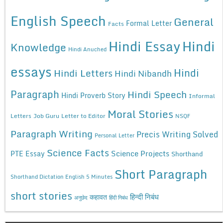
English Speech
General
Formal Letter
Facts
Hindi Essay
Hindi
Knowledge
Hindi Anuched
essays
Hindi
Hindi Letters
Hindi Nibandh
Paragraph
Hindi Speech
Hindi Proverb Story
Informal
Moral Stories
Letters
Job Guru
Letter to Editor
NSQF
Paragraph Writing
Precis Writing Solved
Personal Letter
Science Facts
Science Projects
PTE Essay
Shorthand
Short Paragraph
Shorthand Dictation English 5 Minutes
short stories
कहावत
हिन्दी निबंध
अनुछेद
हिंदी निबंध