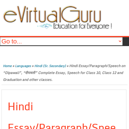
»
»
»
Hindi Essay/Paragraph/Speech on
Home
Languages
Hindi (Sr. Secondary)
“Dipawali”, “दीपावली” Complete Essay, Speech for Class 10, Class 12 and
Graduation and other classes.
Hindi
Essay/Paragraph/Spee