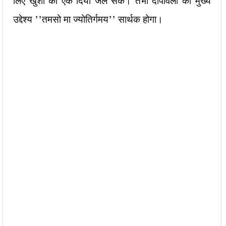
लिए खुशी का एक दिया जल सके। तभी दीपावली का मुख्य
उद्देश्य ’’तमसो मा ज्योतिर्गमय’’ सार्थक होगा।