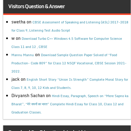
Visitors Question & Answer
swetha
on
CBSE Assessment of Speaking and Listening (ASL) 2017-2018
for Class 9, Listening Test Audio Script
w
on
Download Turbo C++ Windows 4.5 Software for Computer Science
Class 11 and 12 , CBSE
on
Mannu Mannu
Download Sample Question Paper Solved of “Food
Production- Code 809” for Class 12 NSQF Vocational, CBSE Session 2021-
2022.
jack
on
English Short Story “Union Is Strength” Complete Moral Story for
Class 7, 8, 9, 10, 12 Kids and Students.
Divyansh Sachan
on
Hindi Essay, Paragraph, Speech on “Mere Sapno ka
Bharat”, “मेरे सपनों का भारत” Complete Hindi Essay for Class 10, Class 12 and
Graduation Classes.