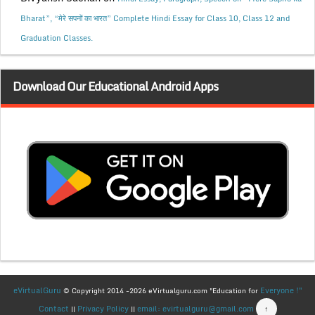
Bharat”, “मेरे सपनों का भारत” Complete Hindi Essay for Class 10, Class 12 and
Graduation Classes.
Download Our Educational Android Apps
eVirtualGuru
Everyone !"
© Copyright 2014 -2026 eVirtualguru.com "Education for
Contact
Privacy Policy
email: evirtualguru@gmail.com
↑
||
||