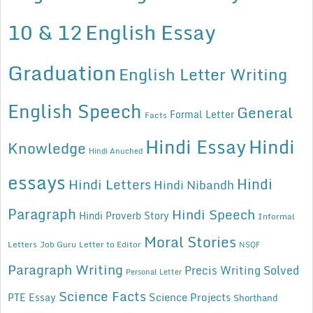
10 & 12
English Essay
Graduation
English Letter Writing
English Speech
General
Formal Letter
Facts
Hindi Essay
Hindi
Knowledge
Hindi Anuched
essays
Hindi
Hindi Letters
Hindi Nibandh
Paragraph
Hindi Speech
Hindi Proverb Story
Informal
Moral Stories
Letters
Job Guru
Letter to Editor
NSQF
Paragraph Writing
Precis Writing Solved
Personal Letter
Science Facts
Science Projects
PTE Essay
Shorthand