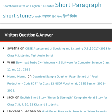
Short Paragraph
Shorthand Dictation English 5 Minutes
short stories
कहावत
हिन्दी निबंध
अनुछेद
हिंदी निबंध
Visitors Question & Answer
swetha
on
CBSE Assessment of Speaking and Listening (ASL) 2017-2018 for
Class 9, Listening Test Audio Script
w
on
Download Turbo C++ Windows 4.5 Software for Computer Science Class
11 and 12 , CBSE
on
Mannu Mannu
Download Sample Question Paper Solved of “Food
Production- Code 809” for Class 12 NSQF Vocational, CBSE Session 2021-
2022.
jack
on
English Short Story “Union Is Strength” Complete Moral Story for
Class 7, 8, 9, 10, 12 Kids and Students.
Divyansh Sachan
on
Hindi Essay, Paragraph, Speech on “Mere Sapno ka