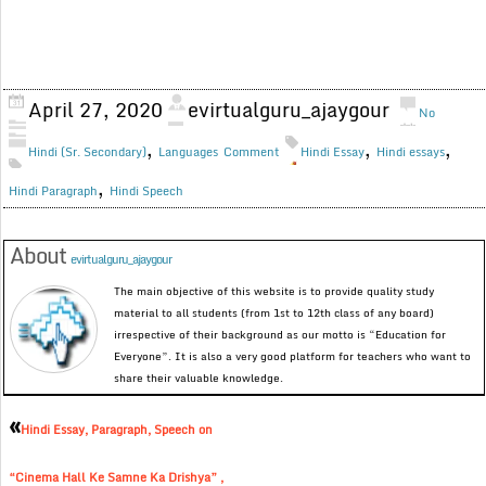
April 27, 2020
evirtualguru_ajaygour
No
,
,
,
Hindi (Sr. Secondary)
Languages
Comment
Hindi Essay
Hindi essays
,
Hindi Paragraph
Hindi Speech
About
evirtualguru_ajaygour
The main objective of this website is to provide quality study
material to all students (from 1st to 12th class of any board)
irrespective of their background as our motto is “Education for
Everyone”. It is also a very good platform for teachers who want to
share their valuable knowledge.
«
Hindi Essay, Paragraph, Speech on
“Cinema Hall Ke Samne Ka Drishya” ,