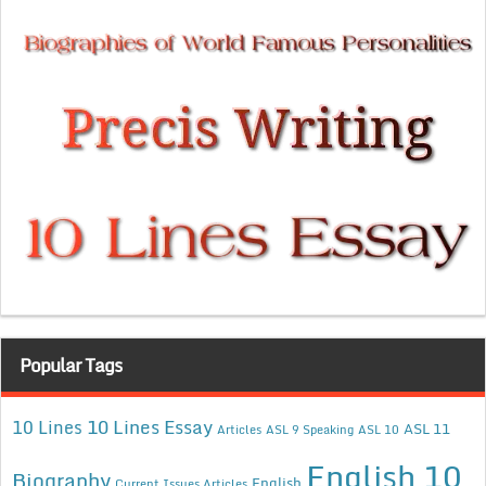
Popular Tags
10 Lines Essay
10 Lines
ASL 11
Articles
ASL 9 Speaking
ASL 10
English 10
Biography
English
Current Issues Articles