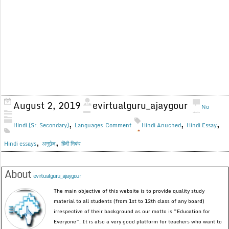
August 2, 2019
evirtualguru_ajaygour
No
,
,
,
Hindi (Sr. Secondary)
Languages
Comment
Hindi Anuched
Hindi Essay
,
,
Hindi essays
अनुछेद
हिंदी निबंध
About
evirtualguru_ajaygour
The main objective of this website is to provide quality study
material to all students (from 1st to 12th class of any board)
irrespective of their background as our motto is “Education for
Everyone”. It is also a very good platform for teachers who want to