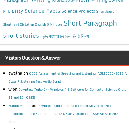
Precis Writing Solved
Personal Letter
Science Facts
Science Projects
PTE Essay
Shorthand
Short Paragraph
Shorthand Dictation English 5 Minutes
short stories
कहावत
हिन्दी निबंध
अनुछेद
हिंदी निबंध
Visitors Question & Answer
swetha
on
CBSE Assessment of Speaking and Listening (ASL) 2017-2018 for
Class 9, Listening Test Audio Script
w
on
Download Turbo C++ Windows 4.5 Software for Computer Science Class
11 and 12 , CBSE
on
Mannu Mannu
Download Sample Question Paper Solved of “Food
Production- Code 809” for Class 12 NSQF Vocational, CBSE Session 2021-
2022.