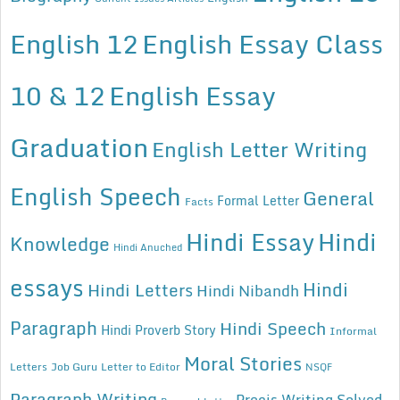
English 12
English Essay Class
10 & 12
English Essay
Graduation
English Letter Writing
English Speech
General
Formal Letter
Facts
Hindi Essay
Hindi
Knowledge
Hindi Anuched
essays
Hindi
Hindi Letters
Hindi Nibandh
Paragraph
Hindi Speech
Hindi Proverb Story
Informal
Moral Stories
Letters
Job Guru
Letter to Editor
NSQF
Paragraph Writing