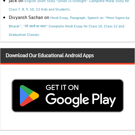
jack
on
English Short Story “Union Is Strength” Complete Moral Story for
Class 7, 8, 9, 10, 12 Kids and Students.
Divyansh Sachan
on
Hindi Essay, Paragraph, Speech on “Mere Sapno ka
Bharat”, “मेरे सपनों का भारत” Complete Hindi Essay for Class 10, Class 12 and
Graduation Classes.
Download Our Educational Android Apps