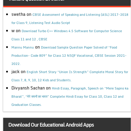
swetha
on
CBSE Assessment of Speaking and Listening (ASL) 2017-2018
for Class 9, Listening Test Audio Script
w
on
Download Turbo C++ Windows 4.5 Software for Computer Science
Class 11 and 12 , CBSE
on
Mannu Mannu
Download Sample Question Paper Solved of “Food
Production- Code 809” for Class 12 NSQF Vocational, CBSE Session 2021-
2022.
jack
on
English Short Story “Union Is Strength” Complete Moral Story for
Class 7, 8, 9, 10, 12 Kids and Students.
Divyansh Sachan
on
Hindi Essay, Paragraph, Speech on “Mere Sapno ka
Bharat”, “मेरे सपनों का भारत” Complete Hindi Essay for Class 10, Class 12 and
Graduation Classes.
Download Our Educational Android Apps