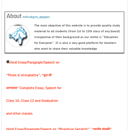
About
evirtualguru_ajaygour
The main objective of this website is to provide quality study
material to all students (from 1st to 12th class of any board)
irrespective of their background as our motto is “Education
for Everyone”. It is also a very good platform for teachers
who want to share their valuable knowledge.
«
Hindi Essay/Paragraph/Speech on
“Phool ki Atmakatha”, “फूल की
आत्मकथा” Complete Essay, Speech for
Class 10, Class 12 and Graduation
and other classes.
Hindi Essay/Paragraph/Speech on “Bharatiya Sanskriti”, “भारतीय संस्कृति”