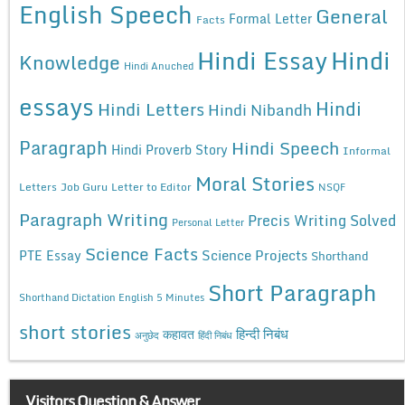
English Speech
General
Formal Letter
Facts
Hindi Essay
Hindi
Knowledge
Hindi Anuched
essays
Hindi
Hindi Letters
Hindi Nibandh
Paragraph
Hindi Speech
Hindi Proverb Story
Informal
Moral Stories
Letters
Job Guru
Letter to Editor
NSQF
Paragraph Writing
Precis Writing Solved
Personal Letter
Science Facts
Science Projects
PTE Essay
Shorthand
Short Paragraph
Shorthand Dictation English 5 Minutes
short stories
कहावत
हिन्दी निबंध
अनुछेद
हिंदी निबंध
Visitors Question & Answer