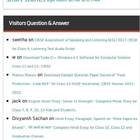
अनुछेद
हिंदी निबंध
Visitors Question & Answer
swetha
on
CBSE Assessment of Speaking and Listening (ASL) 2017-2018
for Class 9, Listening Test Audio Script
w
on
Download Turbo C++ Windows 4.5 Software for Computer Science
Class 11 and 12 , CBSE
on
Mannu Mannu
Download Sample Question Paper Solved of “Food
Production- Code 809” for Class 12 NSQF Vocational, CBSE Session 2021-
2022.
jack
on
English Short Story “Union Is Strength” Complete Moral Story for
Class 7, 8, 9, 10, 12 Kids and Students.
Divyansh Sachan
on
Hindi Essay, Paragraph, Speech on “Mere Sapno ka
Bharat”, “मेरे सपनों का भारत” Complete Hindi Essay for Class 10, Class 12 and
Graduation Classes.