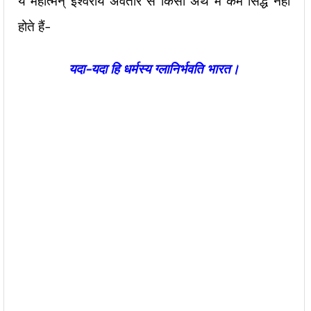
ये महात्मन् ईश्वरीय अवतार से किसी अर्थ में कम सिद्ध नहीं
होते हैं-
यदा-यदा हि धर्मस्य ग्लानिर्भवति भारत।