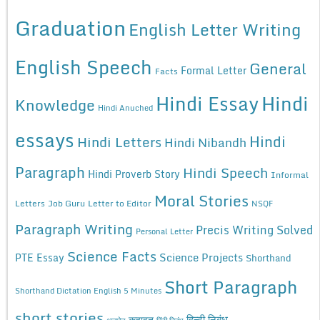
Graduation
English Letter Writing
English Speech
General
Formal Letter
Facts
Hindi Essay
Hindi
Knowledge
Hindi Anuched
essays
Hindi
Hindi Letters
Hindi Nibandh
Paragraph
Hindi Speech
Hindi Proverb Story
Informal
Moral Stories
Letters
Job Guru
Letter to Editor
NSQF
Paragraph Writing
Precis Writing Solved
Personal Letter
Science Facts
Science Projects
PTE Essay
Shorthand
Short Paragraph
Shorthand Dictation English 5 Minutes
short stories
कहावत
हिन्दी निबंध