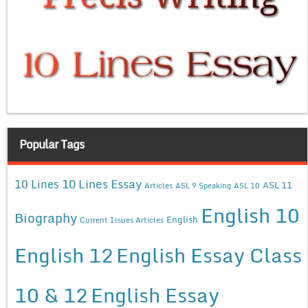
Popular Tags
10 Lines Essay
10 Lines
ASL 11
Articles
ASL 9 Speaking
ASL 10
English 10
Biography
English
Current Issues Articles
English 12
English Essay Class
10 & 12
English Essay