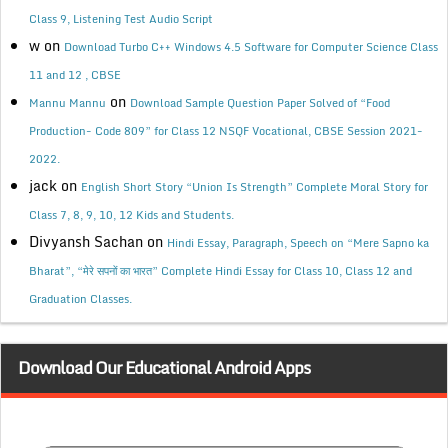
Class 9, Listening Test Audio Script
w
on
Download Turbo C++ Windows 4.5 Software for Computer Science Class
11 and 12 , CBSE
on
Mannu Mannu
Download Sample Question Paper Solved of “Food
Production- Code 809” for Class 12 NSQF Vocational, CBSE Session 2021-
2022.
jack
on
English Short Story “Union Is Strength” Complete Moral Story for
Class 7, 8, 9, 10, 12 Kids and Students.
Divyansh Sachan
on
Hindi Essay, Paragraph, Speech on “Mere Sapno ka
Bharat”, “मेरे सपनों का भारत” Complete Hindi Essay for Class 10, Class 12 and
Graduation Classes.
Download Our Educational Android Apps