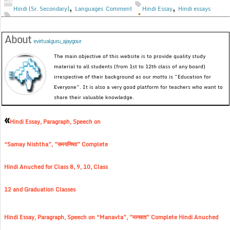
,
,
Hindi (Sr. Secondary)
Languages
Comment
Hindi Essay
Hindi essays
About
evirtualguru_ajaygour
The main objective of this website is to provide quality study
material to all students (from 1st to 12th class of any board)
irrespective of their background as our motto is “Education for
Everyone”. It is also a very good platform for teachers who want to
share their valuable knowledge.
«
Hindi Essay, Paragraph, Speech on
“Samay Nishtha”, ”समयनिष्ठा” Complete
Hindi Anuched for Class 8, 9, 10, Class
12 and Graduation Classes
Hindi Essay, Paragraph, Speech on “Manavta”, ”मानवता” Complete Hindi Anuched