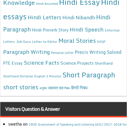
Hindi Essay
Hindi
Knowledge
Hindi Anuched
essays
Hindi
Hindi Letters
Hindi Nibandh
Paragraph
Hindi Speech
Hindi Proverb Story
Informal
Moral Stories
Letters
Job Guru
Letter to Editor
NSQF
Paragraph Writing
Precis Writing Solved
Personal Letter
Science Facts
Science Projects
PTE Essay
Shorthand
Short Paragraph
Shorthand Dictation English 5 Minutes
short stories
कहावत
हिन्दी निबंध
अनुछेद
हिंदी निबंध
Visitors Question & Answer
swetha
on
CBSE Assessment of Speaking and Listening (ASL) 2017-2018 for