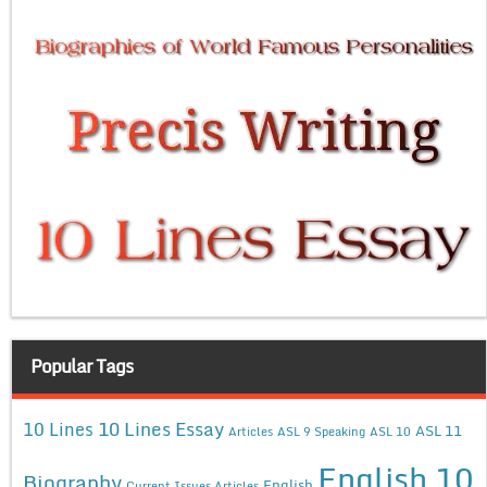
Popular Tags
10 Lines Essay
10 Lines
ASL 11
Articles
ASL 9 Speaking
ASL 10
English 10
Biography
English
Current Issues Articles