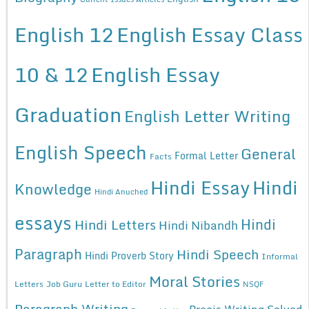
English 12
English Essay Class
10 & 12
English Essay
Graduation
English Letter Writing
English Speech
General
Formal Letter
Facts
Hindi Essay
Hindi
Knowledge
Hindi Anuched
essays
Hindi
Hindi Letters
Hindi Nibandh
Paragraph
Hindi Speech
Hindi Proverb Story
Informal
Moral Stories
Letters
Job Guru
Letter to Editor
NSQF
Paragraph Writing