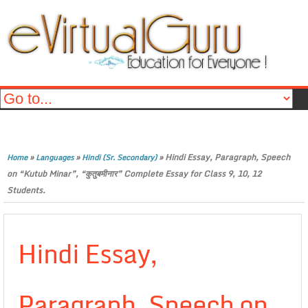
»
»
»
Hindi Essay, Paragraph, Speech
Home
Languages
Hindi (Sr. Secondary)
on “Kutub Minar”, “कुतुबमीनार” Complete Essay for Class 9, 10, 12
Students.
Hindi Essay,
Paragraph, Speech on