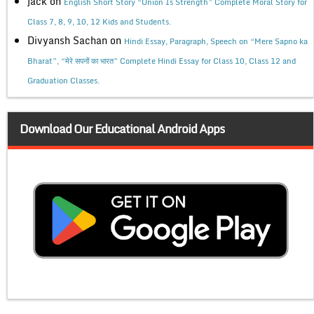
jack
on
English Short Story “Union Is Strength” Complete Moral Story for
Class 7, 8, 9, 10, 12 Kids and Students.
Divyansh Sachan
on
Hindi Essay, Paragraph, Speech on “Mere Sapno ka
Bharat”, “मेरे सपनों का भारत” Complete Hindi Essay for Class 10, Class 12 and
Graduation Classes.
Download Our Educational Android Apps