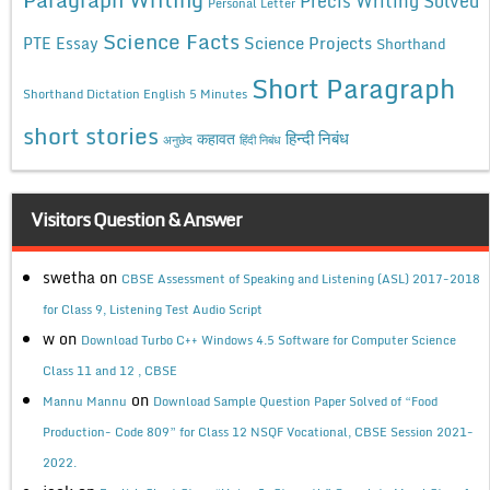
Precis Writing Solved
Personal Letter
Science Facts
Science Projects
PTE Essay
Shorthand
Short Paragraph
Shorthand Dictation English 5 Minutes
short stories
कहावत
हिन्दी निबंध
अनुछेद
हिंदी निबंध
Visitors Question & Answer
swetha
on
CBSE Assessment of Speaking and Listening (ASL) 2017-2018
for Class 9, Listening Test Audio Script
w
on
Download Turbo C++ Windows 4.5 Software for Computer Science
Class 11 and 12 , CBSE
on
Mannu Mannu
Download Sample Question Paper Solved of “Food
Production- Code 809” for Class 12 NSQF Vocational, CBSE Session 2021-
2022.