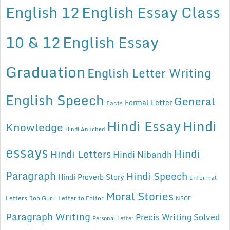
English 12
English Essay Class
10 & 12
English Essay
Graduation
English Letter Writing
English Speech
General
Formal Letter
Facts
Hindi Essay
Hindi
Knowledge
Hindi Anuched
essays
Hindi
Hindi Letters
Hindi Nibandh
Paragraph
Hindi Speech
Hindi Proverb Story
Informal
Moral Stories
Letters
Job Guru
Letter to Editor
NSQF
Paragraph Writing
Precis Writing Solved
Personal Letter