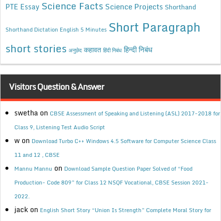
Science Facts
Science Projects
PTE Essay
Shorthand
Short Paragraph
Shorthand Dictation English 5 Minutes
short stories
कहावत
हिन्दी निबंध
अनुछेद
हिंदी निबंध
Visitors Question & Answer
swetha
on
CBSE Assessment of Speaking and Listening (ASL) 2017-2018 for
Class 9, Listening Test Audio Script
w
on
Download Turbo C++ Windows 4.5 Software for Computer Science Class
11 and 12 , CBSE
on
Mannu Mannu
Download Sample Question Paper Solved of “Food
Production- Code 809” for Class 12 NSQF Vocational, CBSE Session 2021-
2022.
jack
on
English Short Story “Union Is Strength” Complete Moral Story for