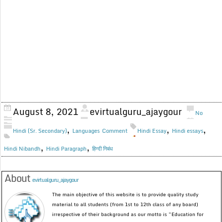
August 8, 2021
evirtualguru_ajaygour
No
,
,
,
Hindi (Sr. Secondary)
Languages
Comment
Hindi Essay
Hindi essays
,
,
Hindi Nibandh
Hindi Paragraph
हिन्दी निबंध
About
evirtualguru_ajaygour
The main objective of this website is to provide quality study
material to all students (from 1st to 12th class of any board)
irrespective of their background as our motto is “Education for