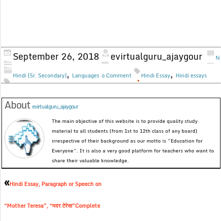
September 26, 2018
evirtualguru_ajaygour
N
,
,
Hindi (Sr. Secondary)
Languages
o Comment
Hindi Essay
Hindi essays
About
evirtualguru_ajaygour
The main objective of this website is to provide quality study
material to all students (from 1st to 12th class of any board)
irrespective of their background as our motto is “Education for
Everyone”. It is also a very good platform for teachers who want to
share their valuable knowledge.
«
Hindi Essay, Paragraph or Speech on
“Mother Teresa”, “मदर टेरेसा”Complete