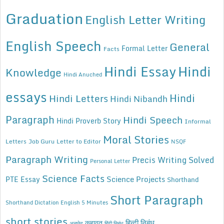
Graduation
English Letter Writing
English Speech
General
Formal Letter
Facts
Hindi Essay
Hindi
Knowledge
Hindi Anuched
essays
Hindi
Hindi Letters
Hindi Nibandh
Paragraph
Hindi Speech
Hindi Proverb Story
Informal
Moral Stories
Letters
Job Guru
Letter to Editor
NSQF
Paragraph Writing
Precis Writing Solved
Personal Letter
Science Facts
Science Projects
PTE Essay
Shorthand
Short Paragraph
Shorthand Dictation English 5 Minutes
short stories
कहावत
हिन्दी निबंध
अनुछेद
हिंदी निबंध