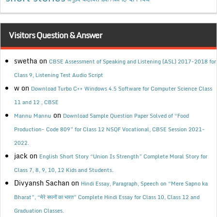
Visitors Question & Answer
swetha
on
CBSE Assessment of Speaking and Listening (ASL) 2017-2018 for
Class 9, Listening Test Audio Script
w
on
Download Turbo C++ Windows 4.5 Software for Computer Science Class
11 and 12 , CBSE
on
Mannu Mannu
Download Sample Question Paper Solved of “Food
Production- Code 809” for Class 12 NSQF Vocational, CBSE Session 2021-
2022.
jack
on
English Short Story “Union Is Strength” Complete Moral Story for
Class 7, 8, 9, 10, 12 Kids and Students.
Divyansh Sachan
on
Hindi Essay, Paragraph, Speech on “Mere Sapno ka
Bharat”, “मेरे सपनों का भारत” Complete Hindi Essay for Class 10, Class 12 and
Graduation Classes.