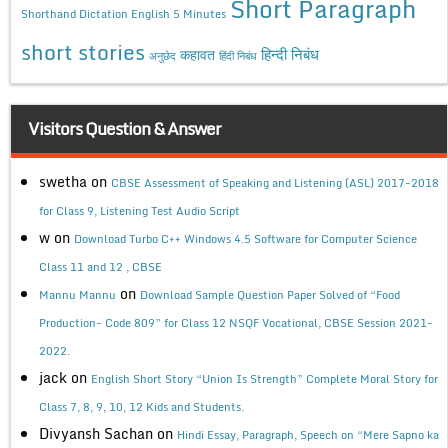
Short Paragraph
Shorthand Dictation English 5 Minutes
short stories
कहावत
हिन्दी निबंध
अनुछेद
हिंदी निबंध
Visitors Question & Answer
swetha
on
CBSE Assessment of Speaking and Listening (ASL) 2017-2018
for Class 9, Listening Test Audio Script
w
on
Download Turbo C++ Windows 4.5 Software for Computer Science
Class 11 and 12 , CBSE
on
Mannu Mannu
Download Sample Question Paper Solved of “Food
Production- Code 809” for Class 12 NSQF Vocational, CBSE Session 2021-
2022.
jack
on
English Short Story “Union Is Strength” Complete Moral Story for
Class 7, 8, 9, 10, 12 Kids and Students.
Divyansh Sachan
on
Hindi Essay, Paragraph, Speech on “Mere Sapno ka