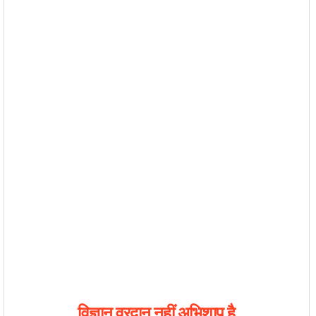
विज्ञान
वरदान
नहीं
अभिशाप
है