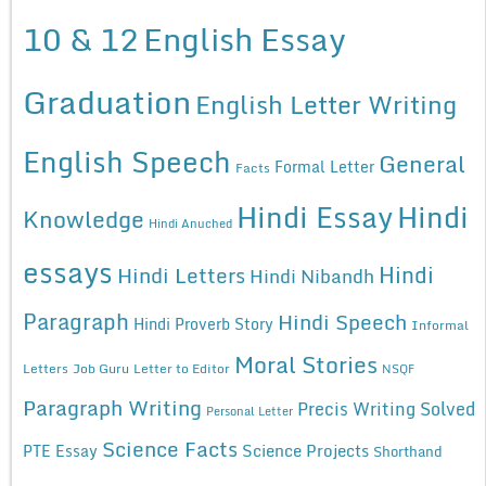
10 & 12
English Essay
Graduation
English Letter Writing
English Speech
General
Formal Letter
Facts
Hindi Essay
Hindi
Knowledge
Hindi Anuched
essays
Hindi
Hindi Letters
Hindi Nibandh
Paragraph
Hindi Speech
Hindi Proverb Story
Informal
Moral Stories
Letters
Job Guru
Letter to Editor
NSQF
Paragraph Writing
Precis Writing Solved
Personal Letter
Science Facts
Science Projects
PTE Essay
Shorthand