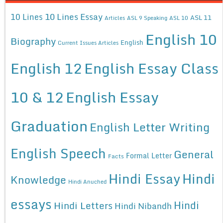
10 Lines Essay
10 Lines
ASL 11
Articles
ASL 9 Speaking
ASL 10
English 10
Biography
English
Current Issues Articles
English 12
English Essay Class
10 & 12
English Essay
Graduation
English Letter Writing
English Speech
General
Formal Letter
Facts
Hindi Essay
Hindi
Knowledge
Hindi Anuched
essays
Hindi
Hindi Letters
Hindi Nibandh