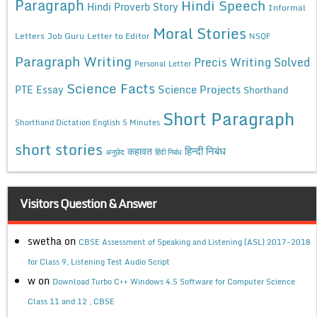
Paragraph
Hindi Speech
Hindi Proverb Story
Informal
Moral Stories
Letters
Job Guru
Letter to Editor
NSQF
Paragraph Writing
Precis Writing Solved
Personal Letter
Science Facts
Science Projects
PTE Essay
Shorthand
Short Paragraph
Shorthand Dictation English 5 Minutes
short stories
कहावत
हिन्दी निबंध
अनुछेद
हिंदी निबंध
Visitors Question & Answer
swetha
on
CBSE Assessment of Speaking and Listening (ASL) 2017-2018
for Class 9, Listening Test Audio Script
w
on
Download Turbo C++ Windows 4.5 Software for Computer Science
Class 11 and 12 , CBSE