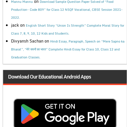
on
Mannu Mannu
Download Sample Question Paper Solved of “Food
Production- Code 809” for Class 12 NSQF Vocational, CBSE Session 2021-
2022.
jack
on
English Short Story “Union Is Strength” Complete Moral Story for
Class 7, 8, 9, 10, 12 Kids and Students.
Divyansh Sachan
on
Hindi Essay, Paragraph, Speech on “Mere Sapno ka
Bharat”, “मेरे सपनों का भारत” Complete Hindi Essay for Class 10, Class 12 and
Graduation Classes.
Download Our Educational Android Apps