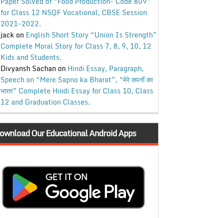
Paper Solved of “Food Production- Code 809”
for Class 12 NSQF Vocational, CBSE Session
2021-2022.
jack
on
English Short Story “Union Is Strength”
Complete Moral Story for Class 7, 8, 9, 10, 12
Kids and Students.
Divyansh Sachan
on
Hindi Essay, Paragraph,
Speech on “Mere Sapno ka Bharat”, “मेरे सपनों का
भारत” Complete Hindi Essay for Class 10, Class
12 and Graduation Classes.
ownload Our Educational Android Apps