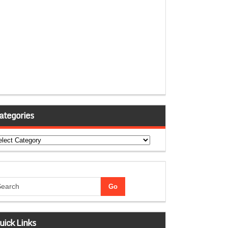
ategories
tegories
uick Links