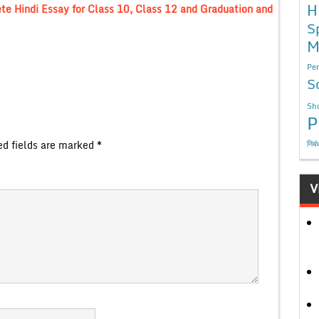
H
ete Hindi Essay for Class 10, Class 12 and Graduation and
S
M
Per
S
Sho
P
ed fields are marked
*
निबं
V