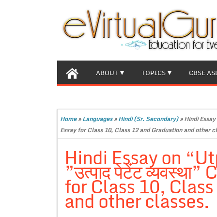
ABOUT
TOPICS
CBSE AS
Home
»
Languages
»
Hindi (Sr. Secondary)
»
Hindi Essay 
Essay for Class 10, Class 12 and Graduation and other c
Hindi Essay on “Ut
”उत्पाद पेटेंट व्यवस्
for Class 10, Clas
and other classes.