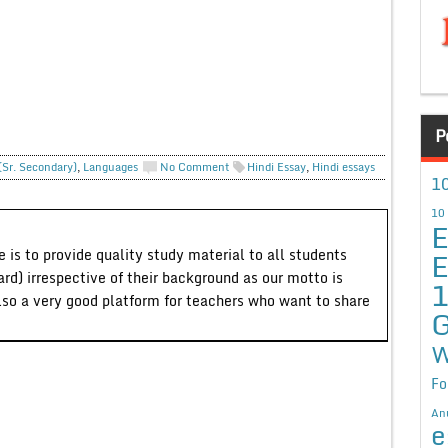
P
(Sr. Secondary)
,
Languages
No Comment
Hindi Essay
,
Hindi essays
10
10
E
E
 is to provide quality study material to all students
ard) irrespective of their background as our motto is
lso a very good platform for teachers who want to share
G
W
Fo
An
e