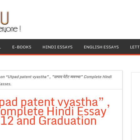
L
E-BOOKS
HINDI ESSAYS
ENGLISH ESSAYS
LET
on “Utpad patent vyastha” , ”उत्पाद पेटेंट व्यवस्था” Complete Hindi
lasses.
pad patent vyastha” ,
था” Complete Hindi Essay
s 12 and Graduation