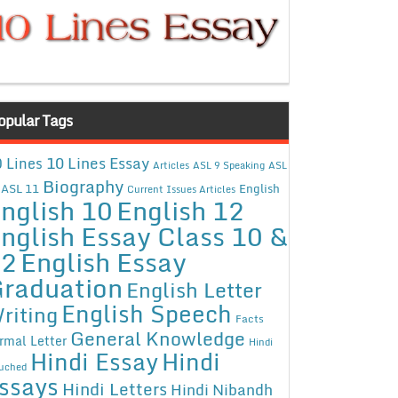
opular Tags
10 Lines Essay
 Lines
Articles
ASL 9 Speaking
ASL
Biography
ASL 11
English
Current Issues Articles
nglish 10
English 12
nglish Essay Class 10 &
12
English Essay
raduation
English Letter
English Speech
riting
Facts
General Knowledge
rmal Letter
Hindi
Hindi Essay
Hindi
uched
ssays
Hindi Letters
Hindi Nibandh