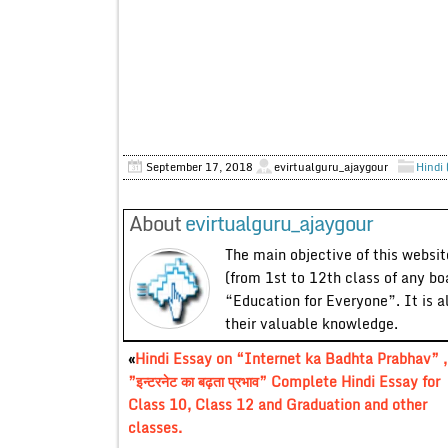
September 17, 2018
evirtualguru_ajaygour
Hindi 
About
evirtualguru_ajaygour
The main objective of this website
(from 1st to 12th class of any bo
“Education for Everyone”. It is a
their valuable knowledge.
«
Hindi Essay on “Internet ka Badhta Prabhav” ,
”इन्टरनेट का बढ़ता प्रभाव” Complete Hindi Essay for
Class 10, Class 12 and Graduation and other
classes.