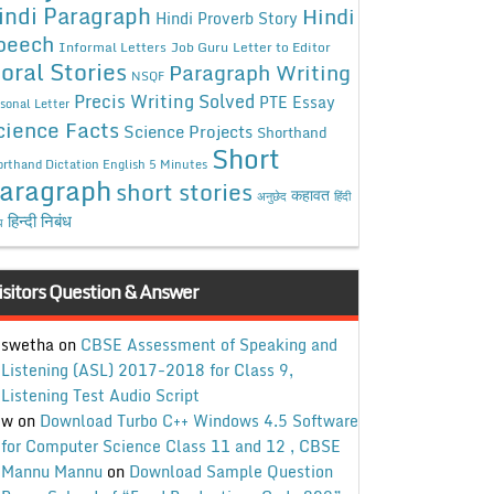
indi Paragraph
Hindi
Hindi Proverb Story
peech
Informal Letters
Job Guru
Letter to Editor
oral Stories
Paragraph Writing
NSQF
Precis Writing Solved
PTE Essay
sonal Letter
cience Facts
Science Projects
Shorthand
Short
rthand Dictation English 5 Minutes
aragraph
short stories
कहावत
अनुछेद
हिंदी
हिन्दी निबंध
ध
isitors Question & Answer
swetha
on
CBSE Assessment of Speaking and
Listening (ASL) 2017-2018 for Class 9,
Listening Test Audio Script
w
on
Download Turbo C++ Windows 4.5 Software
for Computer Science Class 11 and 12 , CBSE
Mannu Mannu
on
Download Sample Question